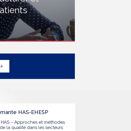
rofessionnels travaillant dans les
atients
tablissements de santé ou dans
es établissements médicaux
ociaux hébergeant des
ersonnes âgées, en contact
vec des personnes à risque de
rippe sévère, avec un
éploiement prioritaire en Ehpad
t en USLD.
lômante HAS-EHESP
la HAS – Approches et méthodes
de la qualité dans les secteurs