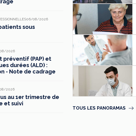
drage
FESSIONNELLES
06/08/2026
patients sous
08/2026
préventif (PAP) et
ues durées (ALD) :
on - Note de cadrage
08/2026
s au 1er trimestre de
e et suivi
TOUS LES PANORAMAS