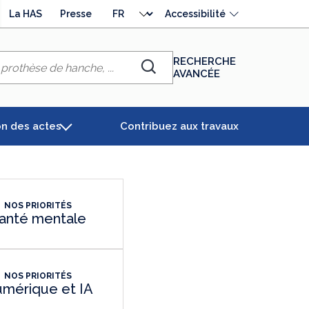
Choisir
La HAS
Presse
Accessibilité
la
langue
RECHERCHE
AVANCÉE
Chercher
on des actes
Contribuez aux travaux
NOS PRIORITÉS
anté mentale
NOS PRIORITÉS
mérique et IA