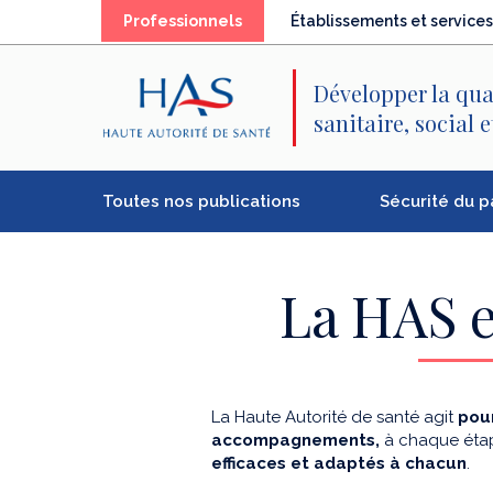
Recherche
Menu
Contenu
(élément
Professionnels
Établissements et services
principal
principal
séléctionné)
Développer la qua
sanitaire, social 
Toutes nos publications
Sécurité du p
La HAS e
La Haute Autorité de santé agit
pour
accompagnements,
à chaque étap
efficaces et adaptés à chacun
.