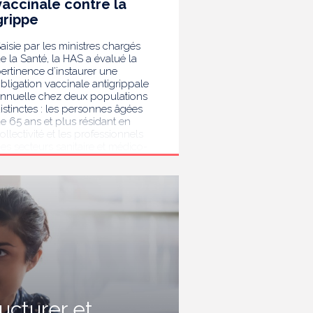
vaccinale contre la
grippe
aisie par les ministres chargés
e la Santé, la HAS a évalué la
ertinence d’instaurer une
bligation vaccinale antigrippale
nnuelle chez deux populations
istinctes : les personnes âgées
e 65 ans et plus résidant en
ollectivité et les professionnels
es secteurs sanitaire et médico-
ocial. Au terme de son analyse,
a HAS considère que la
accination antigrippale pour les
ersonnes de 65 ans et plus
ivant en collectivité doit rester
ecommandée sans devenir
bligatoire. Afin de protéger les
ersonnes les plus vulnérables,
lle recommande en revanche la
ise en place d’une obligation
accinale contre la grippe pour
'ensemble des professionnels de
ructurer et
anté, ainsi que pour les autres