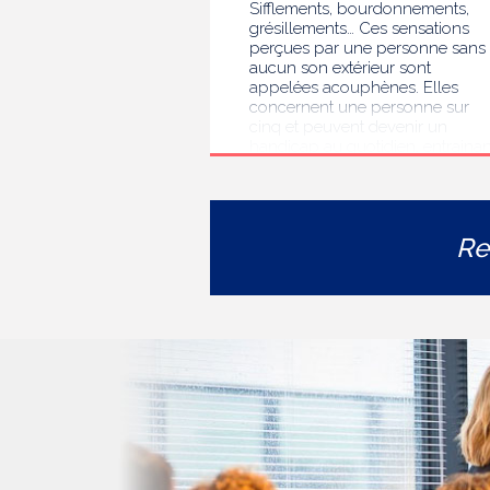
Sifflements, bourdonnements,
grésillements… Ces sensations
perçues par une personne sans
aucun son extérieur sont
appelées acouphènes. Elles
concernent une personne sur
cinq et peuvent devenir un
handicap au quotidien, entrainan
des troubles du sommeil, des
difficultés de concentration, de
l’isolement ou de l’anxiété. Face 
l’errance diagnostique et
Re
thérapeutique rencontrée par le
personnes concernées, la HAS
s’est auto-saisie pour formuler
des recommandations de bonne
pratiques pour améliorer le
diagnostic et l’accompagnement
des personnes présentant des
acouphènes chroniques
invalidants . Elle publie
aujourd’hui ses travaux, destinés
aux professionnels de santé [1]
impliqués dans le suivi de ces
patients.