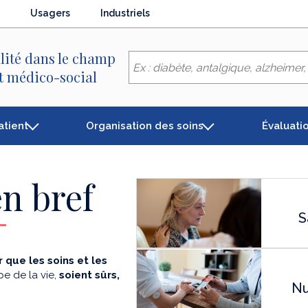
Usagers
Industriels
lité dans le champ
et médico-social
atient
Organisation des soins
Évaluati
n bref
S
 que les soins et les
e de la vie,
soient sûrs,
Nu