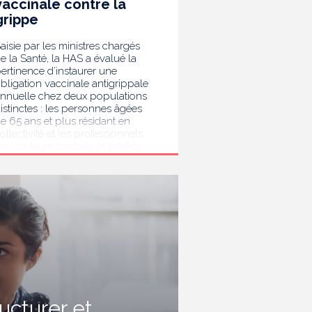
vaccinale contre la
grippe
aisie par les ministres chargés
e la Santé, la HAS a évalué la
ertinence d’instaurer une
bligation vaccinale antigrippale
nnuelle chez deux populations
istinctes : les personnes âgées
e 65 ans et plus résidant en
ollectivité et les professionnels
es secteurs sanitaire et médico-
ocial. Au terme de son analyse,
a HAS considère que la
accination antigrippale pour les
ersonnes de 65 ans et plus
ivant en collectivité doit rester
ecommandée sans devenir
bligatoire. Afin de protéger les
ersonnes les plus vulnérables,
lle recommande en revanche la
ise en place d’une obligation
accinale contre la grippe pour
'ensemble des professionnels de
ructurer et
anté, ainsi que pour les autres