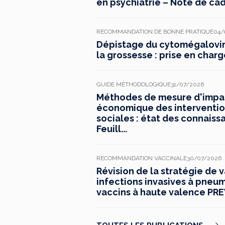
en psychiatrie – Note de ca
RECOMMANDATION DE BONNE PRATIQUE
04/
Dépistage du cytomégaloviru
la grossesse : prise en charg
GUIDE MÉTHODOLOGIQUE
31/07/2026
Méthodes de mesure d'impac
économique des interventio
sociales : état des connaiss
Feuill...
RECOMMANDATION VACCINALE
30/07/2026
Révision de la stratégie de 
infections invasives à pneu
vaccins à haute valence PREV