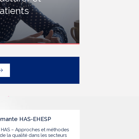
rofessionnels travaillant dans les
atients
tablissements de santé ou dans
es établissements médicaux
ociaux hébergeant des
ersonnes âgées, en contact
vec des personnes à risque de
rippe sévère, avec un
éploiement prioritaire en Ehpad
t en USLD.
lômante HAS-EHESP
la HAS – Approches et méthodes
de la qualité dans les secteurs