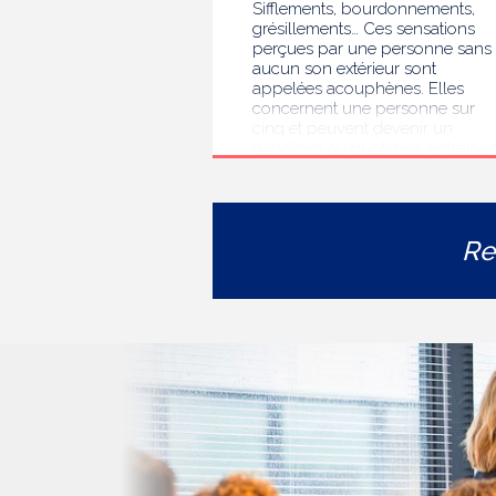
Sifflements, bourdonnements,
grésillements… Ces sensations
perçues par une personne sans
aucun son extérieur sont
appelées acouphènes. Elles
concernent une personne sur
cinq et peuvent devenir un
handicap au quotidien, entrainan
des troubles du sommeil, des
difficultés de concentration, de
l’isolement ou de l’anxiété. Face 
l’errance diagnostique et
Re
thérapeutique rencontrée par le
personnes concernées, la HAS
s’est auto-saisie pour formuler
des recommandations de bonne
pratiques pour améliorer le
diagnostic et l’accompagnement
des personnes présentant des
acouphènes chroniques
invalidants . Elle publie
aujourd’hui ses travaux, destinés
aux professionnels de santé [1]
impliqués dans le suivi de ces
patients.