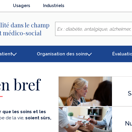
Usagers
Industriels
lité dans le champ
et médico-social
atient
Organisation des soins
Évaluati
n bref
S
 que les soins et les
e de la vie,
soient sûrs,
Nu