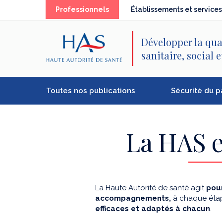
Recherche
Menu
Contenu
(élément
Professionnels
Établissements et services
principal
principal
séléctionné)
Développer la qua
sanitaire, social 
Toutes nos publications
Sécurité du p
La HAS e
La Haute Autorité de santé agit
pour
accompagnements,
à chaque étap
efficaces et adaptés à chacun
.