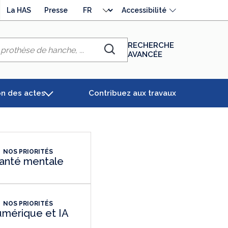
Choisir
La HAS
Presse
Accessibilité
la
langue
RECHERCHE
AVANCÉE
Chercher
on des actes
Contribuez aux travaux
NOS PRIORITÉS
anté mentale
NOS PRIORITÉS
mérique et IA