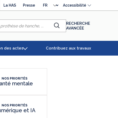
Choisir
La HAS
Presse
Accessibilité
la
langue
RECHERCHE
AVANCÉE
Chercher
on des actes
Contribuez aux travaux
NOS PRIORITÉS
anté mentale
NOS PRIORITÉS
mérique et IA