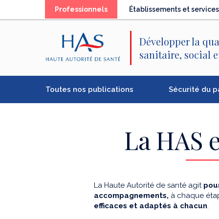
Recherche
Menu
Contenu
(élément
Professionnels
Établissements et services
principal
principal
séléctionné)
Développer la qua
sanitaire, social 
Toutes nos publications
Sécurité du p
La HAS e
La Haute Autorité de santé agit
pour
accompagnements,
à chaque étap
efficaces et adaptés à chacun
.