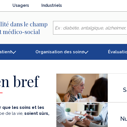
Usagers
Industriels
lité dans le champ
et médico-social
atient
Organisation des soins
Évaluati
n bref
S
 que les soins et les
e de la vie,
soient sûrs,
Nu