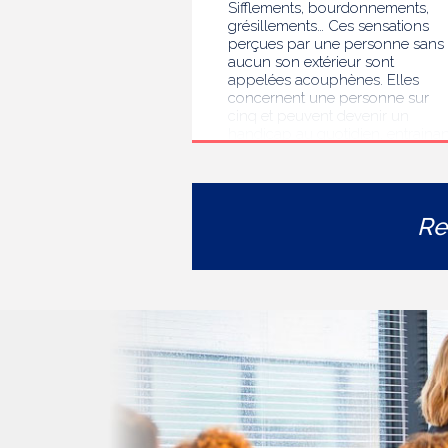
Sifflements, bourdonnements,
grésillements… Ces sensations
perçues par une personne sans
aucun son extérieur sont
appelées acouphènes. Elles
concernent une personne sur
cinq et peuvent devenir un
handicap au quotidien, entrainan
des troubles du sommeil, des
difficultés de concentration, de
l’isolement ou de l’anxiété. Face 
l’errance diagnostique et
Re
thérapeutique rencontrée par le
personnes concernées, la HAS
s’est auto-saisie pour formuler
des recommandations de bonne
pratiques pour améliorer le
diagnostic et l’accompagnement
des personnes présentant des
acouphènes chroniques
invalidants . Elle publie
aujourd’hui ses travaux, destinés
aux professionnels de santé [1]
impliqués dans le suivi de ces
patients.