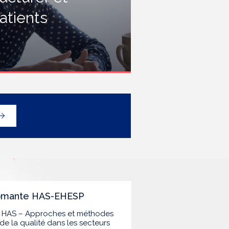
rofessionnels travaillant dans les
atients
tablissements de santé ou dans
es établissements médicaux
ociaux hébergeant des
ersonnes âgées, en contact
vec des personnes à risque de
rippe sévère, avec un
éploiement prioritaire en Ehpad
t en USLD.
lômante HAS-EHESP
la HAS – Approches et méthodes
de la qualité dans les secteurs