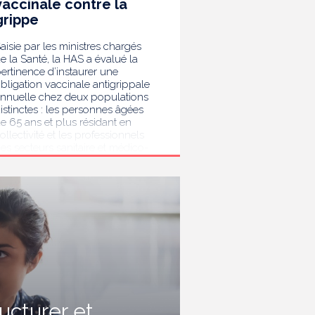
vaccinale contre la
grippe
aisie par les ministres chargés
e la Santé, la HAS a évalué la
ertinence d’instaurer une
bligation vaccinale antigrippale
nnuelle chez deux populations
istinctes : les personnes âgées
e 65 ans et plus résidant en
ollectivité et les professionnels
es secteurs sanitaire et médico-
ocial. Au terme de son analyse,
a HAS considère que la
accination antigrippale pour les
ersonnes de 65 ans et plus
ivant en collectivité doit rester
ecommandée sans devenir
bligatoire. Afin de protéger les
ersonnes les plus vulnérables,
lle recommande en revanche la
ise en place d’une obligation
accinale contre la grippe pour
'ensemble des professionnels de
ructurer et
anté, ainsi que pour les autres