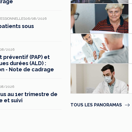
drage
FESSIONNELLES
06/08/2026
patients sous
08/2026
préventif (PAP) et
ues durées (ALD) :
on - Note de cadrage
08/2026
s au 1er trimestre de
e et suivi
TOUS LES PANORAMAS