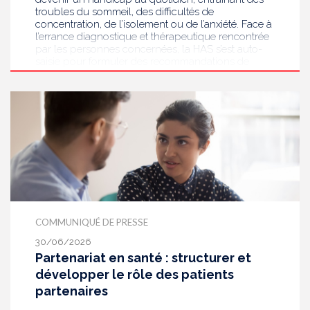
troubles du sommeil, des difficultés de
concentration, de l’isolement ou de l’anxiété. Face à
l’errance diagnostique et thérapeutique rencontrée
par les personnes concernées, la HAS s’est auto-
saisie pour formuler des recommandations de
bonnes pratiques pour améliorer le diagnostic et
l’accompagnement des personnes présentant des
acouphènes chroniques invalidants . Elle publie
aujourd’hui ses travaux, destinés aux
professionnels de santé [1] impliqués dans le suivi
de ces patients.
COMMUNIQUÉ DE PRESSE
30/06/2026
Partenariat en santé : structurer et
développer le rôle des patients
partenaires