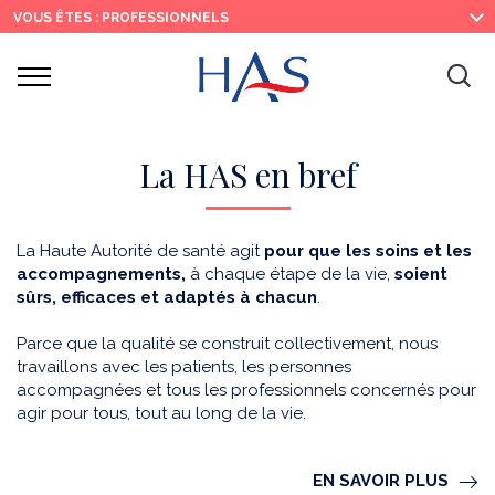
Recherche
Menu
Contenu
VOUS ÊTES : PROFESSIONNELS
principal
principal
Ouvrir
Ouv
le
menu
la
re
La HAS en bref
La Haute Autorité de santé agit
pour que les soins et les
accompagnements,
à chaque étape de la vie,
soient
sûrs, efficaces et adaptés à chacun
.
Parce que la qualité se construit collectivement, nous
travaillons avec les patients, les personnes
accompagnées et tous les professionnels concernés pour
agir pour tous, tout au long de la vie.
EN SAVOIR PLUS