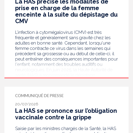
La HAS précise les modalités de
prise en charge de la femme
enceinte à la suite du dépistage du
CMV
L’infection à cytomégalovirus (CMV) est très
fréquente et généralement sans gravité chez les
adultes en bonne santé. Cependant, lorsqu'une
femme contracte ce virus dans les semaines qui
précèdent sa grossesse ou au début de celle-ci, il
peut entraîner des conséquences importantes pour
l'enfant, notamment des troubles auditifs ou
neurologiques. En juin 2025, la Haute Autorité de
santé (HAS) a recommandé le dépistage
systématique du CMV chez les femmes enceintes
dont le statut sérologique est inconnu ou négatif .
Saisie par le ministère en charge de la Santé, elle
COMMUNIQUÉ DE PRESSE
publie aujourd’hui des recommandations de
bonnes pratiques pour guider les professionnels
20/07/2026
de santé dans la prise en charge des femmes
La HAS se prononce sur l’obligation
enceintes à la suite de ce dépistage. Objectif :
vaccinale contre la grippe
réduire les risques de transmission au futur bébé.
Saisie par les ministres chargés de la Santé, la HAS