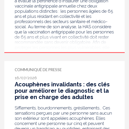
a évalué la pertinence d’instaurer une obligation
vaccinale antigrippale annuelle chez deux
populations distinctes : les personnes âgées de 65
ans et plus résidant en collectivité et les
professionnels des secteurs sanitaire et médico-
social. Au terme de son analyse, la HAS considère
que la vaccination antigrippale pour les personnes
de 65 ans et plus vivant en collectivité doit rester
recommandée sans devenir obligatoire. Afin de
protéger les personnes les plus vulnérables, elle
recommande en revanche la mise en place d’une
obligation vaccinale contre la grippe pour
l'ensemble des professionnels de santé, ainsi que
pour les autres professionnels travaillant dans les
COMMUNIQUÉ DE PRESSE
établissements de santé ou dans les
16/07/2026
établissements médicaux sociaux hébergeant des
Acouphènes invalidants : des clés
personnes âgées, en contact avec des personnes à
risque de grippe sévère, avec un déploiement
pour améliorer le diagnostic et la
prioritaire en Ehpad et en USLD.
prise en charge des adultes
Sifflements, bourdonnements, grésillements… Ces
sensations perçues par une personne sans aucun
son extérieur sont appelées acouphènes. Elles
concernent une personne sur cinq et peuvent
devenir un handicap au quotidien, entrainant des