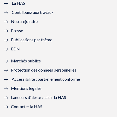
e
v
e
v
La HAS
Contribuez aux travaux
l
e
l
e
Nous rejoindre
l
l
l
l
Presse
e
l
e
l
Publications par thème
f
e
f
e
EDN
e
f
e
f
Marchés publics
n
e
n
e
Protection des données personnelles
ê
n
ê
n
Accessibilité : partiellement conforme
t
ê
t
ê
Mentions légales
r
t
r
t
Lanceurs d’alerte : saisir la HAS
e
r
e
r
Contacter la HAS
)
e
)
e