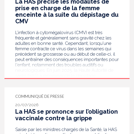
La HAS précise les modalités de
prise en charge de la femme
enceinte à la suite du dépistage du
CMV
L’infection à cytomégalovirus (CMV) est très
fréquente et généralement sans gravité chez les
adultes en bonne santé. Cependant, lorsqu'une
femme contracte ce virus dans les semaines qui
précèdent sa grossesse ou au début de celle-ci, il
peut entraîner des conséquences importantes pour
l'enfant, notamment des troubles auditifs ou
neurologiques. En juin 2025, la Haute Autorité de
santé (HAS) a recommandé le dépistage
systématique du CMV chez les femmes enceintes
dont le statut sérologique est inconnu ou négatif .
Saisie par le ministère en charge de la Santé, elle
COMMUNIQUÉ DE PRESSE
publie aujourd’hui des recommandations de
bonnes pratiques pour guider les professionnels
20/07/2026
de santé dans la prise en charge des femmes
La HAS se prononce sur l’obligation
enceintes à la suite de ce dépistage. Objectif :
vaccinale contre la grippe
réduire les risques de transmission au futur bébé.
Saisie par les ministres chargés de la Santé, la HAS