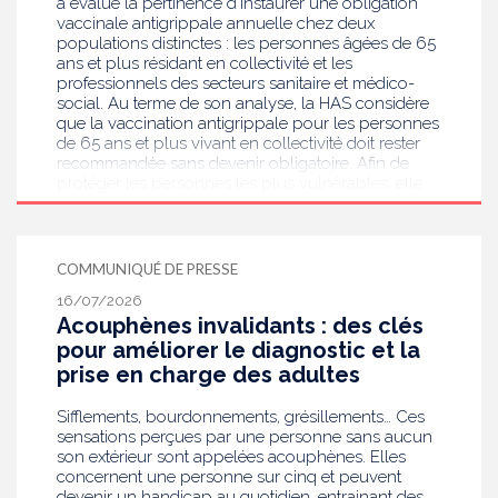
a évalué la pertinence d’instaurer une obligation
vaccinale antigrippale annuelle chez deux
populations distinctes : les personnes âgées de 65
ans et plus résidant en collectivité et les
professionnels des secteurs sanitaire et médico-
social. Au terme de son analyse, la HAS considère
que la vaccination antigrippale pour les personnes
de 65 ans et plus vivant en collectivité doit rester
recommandée sans devenir obligatoire. Afin de
protéger les personnes les plus vulnérables, elle
recommande en revanche la mise en place d’une
obligation vaccinale contre la grippe pour
l'ensemble des professionnels de santé, ainsi que
pour les autres professionnels travaillant dans les
COMMUNIQUÉ DE PRESSE
établissements de santé ou dans les
16/07/2026
établissements médicaux sociaux hébergeant des
Acouphènes invalidants : des clés
personnes âgées, en contact avec des personnes à
risque de grippe sévère, avec un déploiement
pour améliorer le diagnostic et la
prioritaire en Ehpad et en USLD.
prise en charge des adultes
Sifflements, bourdonnements, grésillements… Ces
sensations perçues par une personne sans aucun
son extérieur sont appelées acouphènes. Elles
concernent une personne sur cinq et peuvent
devenir un handicap au quotidien, entrainant des