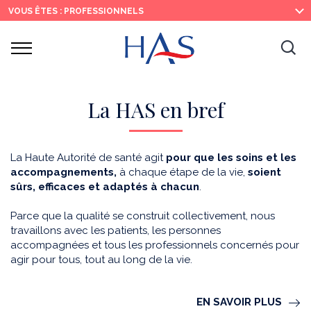
Recherche
Menu
Contenu
VOUS ÊTES : PROFESSIONNELS
principal
principal
Ouvrir
Ouv
le
menu
la
re
La HAS en bref
La Haute Autorité de santé agit
pour que les soins et les
accompagnements,
à chaque étape de la vie,
soient
sûrs, efficaces et adaptés à chacun
.
Parce que la qualité se construit collectivement, nous
travaillons avec les patients, les personnes
accompagnées et tous les professionnels concernés pour
agir pour tous, tout au long de la vie.
EN SAVOIR PLUS