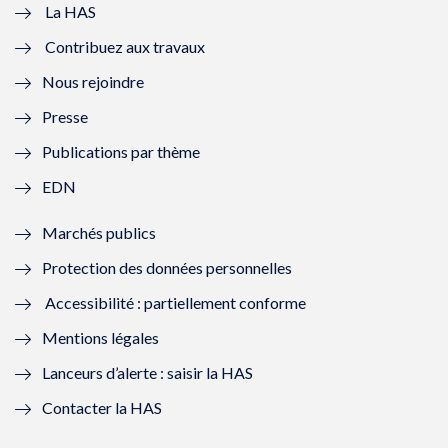
e
v
e
v
La HAS
Contribuez aux travaux
l
e
l
e
Nous rejoindre
l
l
l
l
Presse
e
l
e
l
Publications par thème
f
e
f
e
EDN
e
f
e
f
Marchés publics
n
e
n
e
Protection des données personnelles
ê
n
ê
n
Accessibilité : partiellement conforme
t
ê
t
ê
Mentions légales
r
t
r
t
Lanceurs d’alerte : saisir la HAS
e
r
e
r
Contacter la HAS
)
e
)
e