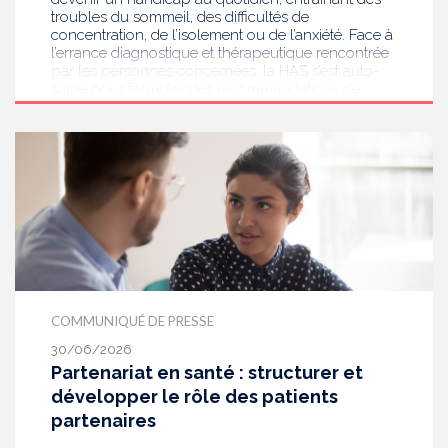
troubles du sommeil, des difficultés de
concentration, de l’isolement ou de l’anxiété. Face à
l’errance diagnostique et thérapeutique rencontrée
par les personnes concernées, la HAS s’est auto-
saisie pour formuler des recommandations de
bonnes pratiques pour améliorer le diagnostic et
l’accompagnement des personnes présentant des
acouphènes chroniques invalidants . Elle publie
aujourd’hui ses travaux, destinés aux
professionnels de santé [1] impliqués dans le suivi
de ces patients.
COMMUNIQUÉ DE PRESSE
30/06/2026
Partenariat en santé : structurer et
développer le rôle des patients
partenaires