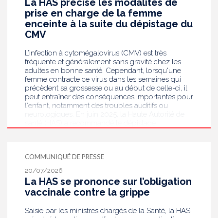
La HAS précise les modalités de
prise en charge de la femme
enceinte à la suite du dépistage du
CMV
L’infection à cytomégalovirus (CMV) est très
fréquente et généralement sans gravité chez les
adultes en bonne santé. Cependant, lorsqu'une
femme contracte ce virus dans les semaines qui
précèdent sa grossesse ou au début de celle-ci, il
peut entraîner des conséquences importantes pour
l'enfant, notamment des troubles auditifs ou
neurologiques. En juin 2025, la Haute Autorité de
santé (HAS) a recommandé le dépistage
systématique du CMV chez les femmes enceintes
dont le statut sérologique est inconnu ou négatif .
Saisie par le ministère en charge de la Santé, elle
COMMUNIQUÉ DE PRESSE
publie aujourd’hui des recommandations de
bonnes pratiques pour guider les professionnels
20/07/2026
de santé dans la prise en charge des femmes
La HAS se prononce sur l’obligation
enceintes à la suite de ce dépistage. Objectif :
vaccinale contre la grippe
réduire les risques de transmission au futur bébé.
Saisie par les ministres chargés de la Santé, la HAS