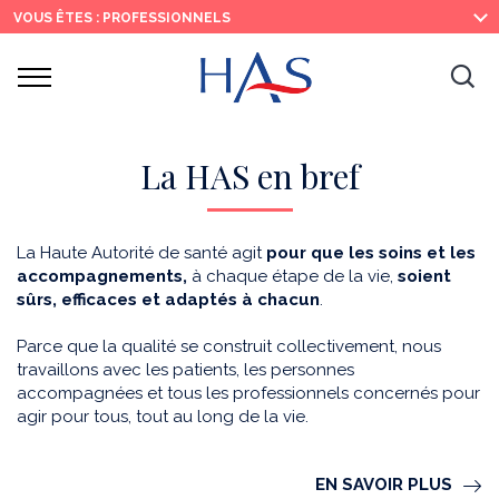
Recherche
Menu
Contenu
VOUS ÊTES : PROFESSIONNELS
principal
principal
Ouvrir
Ouv
le
menu
la
re
La HAS en bref
La Haute Autorité de santé agit
pour que les soins et les
accompagnements,
à chaque étape de la vie,
soient
sûrs, efficaces et adaptés à chacun
.
Parce que la qualité se construit collectivement, nous
travaillons avec les patients, les personnes
accompagnées et tous les professionnels concernés pour
agir pour tous, tout au long de la vie.
EN SAVOIR PLUS