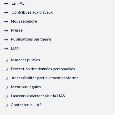
e
v
e
v
La HAS
Contribuez aux travaux
l
e
l
e
Nous rejoindre
l
l
l
l
Presse
e
l
e
l
Publications par thème
f
e
f
e
EDN
e
f
e
f
Marchés publics
n
e
n
e
Protection des données personnelles
ê
n
ê
n
Accessibilité : partiellement conforme
t
ê
t
ê
Mentions légales
r
t
r
t
Lanceurs d’alerte : saisir la HAS
e
r
e
r
Contacter la HAS
)
e
)
e