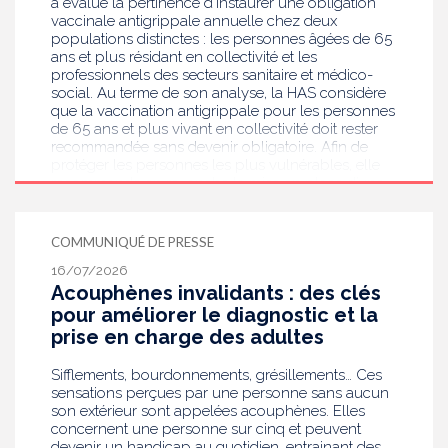
a évalué la pertinence d’instaurer une obligation
vaccinale antigrippale annuelle chez deux
populations distinctes : les personnes âgées de 65
ans et plus résidant en collectivité et les
professionnels des secteurs sanitaire et médico-
social. Au terme de son analyse, la HAS considère
que la vaccination antigrippale pour les personnes
de 65 ans et plus vivant en collectivité doit rester
recommandée sans devenir obligatoire. Afin de
protéger les personnes les plus vulnérables, elle
recommande en revanche la mise en place d’une
obligation vaccinale contre la grippe pour
l'ensemble des professionnels de santé, ainsi que
pour les autres professionnels travaillant dans les
COMMUNIQUÉ DE PRESSE
établissements de santé ou dans les
16/07/2026
établissements médicaux sociaux hébergeant des
Acouphènes invalidants : des clés
personnes âgées, en contact avec des personnes à
risque de grippe sévère, avec un déploiement
pour améliorer le diagnostic et la
prioritaire en Ehpad et en USLD.
prise en charge des adultes
Sifflements, bourdonnements, grésillements… Ces
sensations perçues par une personne sans aucun
son extérieur sont appelées acouphènes. Elles
concernent une personne sur cinq et peuvent
devenir un handicap au quotidien, entrainant des