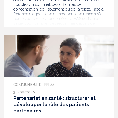
troubles du sommeil, des difficultés de
concentration, de l’isolement ou de l’anxiété. Face à
l’errance diagnostique et thérapeutique rencontrée
par les personnes concernées, la HAS s’est auto-
saisie pour formuler des recommandations de
bonnes pratiques pour améliorer le diagnostic et
l’accompagnement des personnes présentant des
acouphènes chroniques invalidants . Elle publie
aujourd’hui ses travaux, destinés aux
professionnels de santé [1] impliqués dans le suivi
de ces patients.
COMMUNIQUÉ DE PRESSE
30/06/2026
Partenariat en santé : structurer et
développer le rôle des patients
partenaires