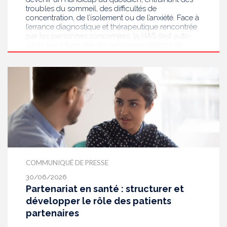
troubles du sommeil, des difficultés de
concentration, de l’isolement ou de l’anxiété. Face à
l’errance diagnostique et thérapeutique rencontrée
par les personnes concernées, la HAS s’est auto-
saisie pour formuler des recommandations de
bonnes pratiques pour améliorer le diagnostic et
l’accompagnement des personnes présentant des
acouphènes chroniques invalidants . Elle publie
aujourd’hui ses travaux, destinés aux
professionnels de santé [1] impliqués dans le suivi
de ces patients.
COMMUNIQUÉ DE PRESSE
30/06/2026
Partenariat en santé : structurer et
développer le rôle des patients
partenaires