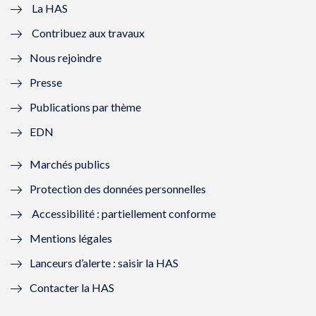
e
v
e
v
La HAS
Contribuez aux travaux
l
e
l
e
Nous rejoindre
l
l
l
l
Presse
e
l
e
l
Publications par thème
f
e
f
e
EDN
e
f
e
f
Marchés publics
n
e
n
e
Protection des données personnelles
ê
n
ê
n
Accessibilité : partiellement conforme
t
ê
t
ê
Mentions légales
r
t
r
t
Lanceurs d’alerte : saisir la HAS
e
r
e
r
Contacter la HAS
)
e
)
e