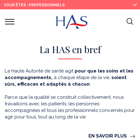
Recherche
Menu
Contenu
VOUS ÊTES : PROFESSIONNELS
principal
principal
Ouvrir
Ouv
le
menu
la
re
La HAS en bref
La Haute Autorité de santé agit
pour que les soins et les
accompagnements,
à chaque étape de la vie,
soient
sûrs, efficaces et adaptés à chacun
.
Parce que la qualité se construit collectivement, nous
travaillons avec les patients, les personnes
accompagnées et tous les professionnels concernés pour
agir pour tous, tout au long de la vie.
EN SAVOIR PLUS