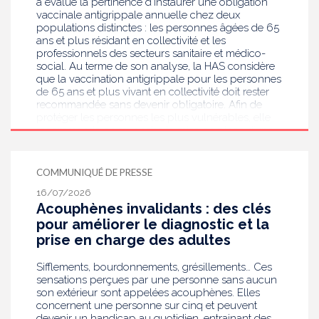
a évalué la pertinence d’instaurer une obligation
vaccinale antigrippale annuelle chez deux
populations distinctes : les personnes âgées de 65
ans et plus résidant en collectivité et les
professionnels des secteurs sanitaire et médico-
social. Au terme de son analyse, la HAS considère
que la vaccination antigrippale pour les personnes
de 65 ans et plus vivant en collectivité doit rester
recommandée sans devenir obligatoire. Afin de
protéger les personnes les plus vulnérables, elle
recommande en revanche la mise en place d’une
obligation vaccinale contre la grippe pour
l'ensemble des professionnels de santé, ainsi que
pour les autres professionnels travaillant dans les
COMMUNIQUÉ DE PRESSE
établissements de santé ou dans les
16/07/2026
établissements médicaux sociaux hébergeant des
Acouphènes invalidants : des clés
personnes âgées, en contact avec des personnes à
risque de grippe sévère, avec un déploiement
pour améliorer le diagnostic et la
prioritaire en Ehpad et en USLD.
prise en charge des adultes
Sifflements, bourdonnements, grésillements… Ces
sensations perçues par une personne sans aucun
son extérieur sont appelées acouphènes. Elles
concernent une personne sur cinq et peuvent
devenir un handicap au quotidien, entrainant des