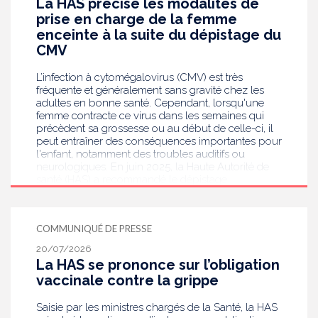
La HAS précise les modalités de
prise en charge de la femme
enceinte à la suite du dépistage du
CMV
L’infection à cytomégalovirus (CMV) est très
fréquente et généralement sans gravité chez les
adultes en bonne santé. Cependant, lorsqu'une
femme contracte ce virus dans les semaines qui
précèdent sa grossesse ou au début de celle-ci, il
peut entraîner des conséquences importantes pour
l'enfant, notamment des troubles auditifs ou
neurologiques. En juin 2025, la Haute Autorité de
santé (HAS) a recommandé le dépistage
systématique du CMV chez les femmes enceintes
dont le statut sérologique est inconnu ou négatif .
Saisie par le ministère en charge de la Santé, elle
COMMUNIQUÉ DE PRESSE
publie aujourd’hui des recommandations de
bonnes pratiques pour guider les professionnels
20/07/2026
de santé dans la prise en charge des femmes
La HAS se prononce sur l’obligation
enceintes à la suite de ce dépistage. Objectif :
vaccinale contre la grippe
réduire les risques de transmission au futur bébé.
Saisie par les ministres chargés de la Santé, la HAS