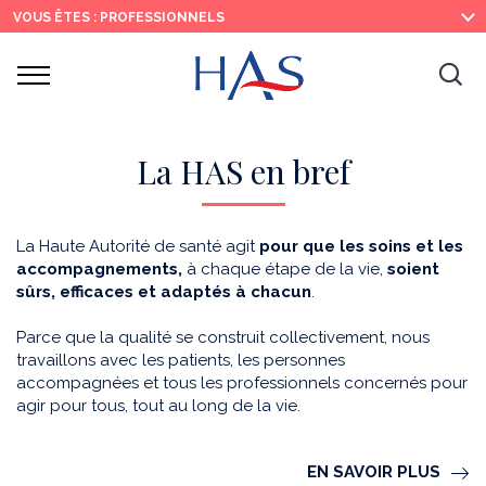
Recherche
Menu
Contenu
VOUS ÊTES : PROFESSIONNELS
principal
principal
Ouvrir
Ouv
le
menu
la
re
La HAS en bref
La Haute Autorité de santé agit
pour que les soins et les
accompagnements,
à chaque étape de la vie,
soient
sûrs, efficaces et adaptés à chacun
.
Parce que la qualité se construit collectivement, nous
travaillons avec les patients, les personnes
accompagnées et tous les professionnels concernés pour
agir pour tous, tout au long de la vie.
EN SAVOIR PLUS