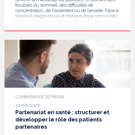
troubles du sommeil, des difficultés de
concentration, de l’isolement ou de l’anxiété. Face à
l’errance diagnostique et thérapeutique rencontrée
par les personnes concernées, la HAS s’est auto-
saisie pour formuler des recommandations de
bonnes pratiques pour améliorer le diagnostic et
l’accompagnement des personnes présentant des
acouphènes chroniques invalidants . Elle publie
aujourd’hui ses travaux, destinés aux
professionnels de santé [1] impliqués dans le suivi
de ces patients.
COMMUNIQUÉ DE PRESSE
30/06/2026
Partenariat en santé : structurer et
développer le rôle des patients
partenaires