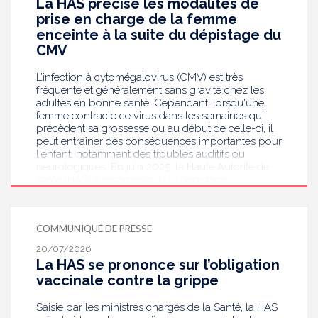
La HAS précise les modalités de
prise en charge de la femme
enceinte à la suite du dépistage du
CMV
L’infection à cytomégalovirus (CMV) est très
fréquente et généralement sans gravité chez les
adultes en bonne santé. Cependant, lorsqu'une
femme contracte ce virus dans les semaines qui
précèdent sa grossesse ou au début de celle-ci, il
peut entraîner des conséquences importantes pour
l'enfant, notamment des troubles auditifs ou
neurologiques. En juin 2025, la Haute Autorité de
santé (HAS) a recommandé le dépistage
systématique du CMV chez les femmes enceintes
dont le statut sérologique est inconnu ou négatif .
Saisie par le ministère en charge de la Santé, elle
COMMUNIQUÉ DE PRESSE
publie aujourd’hui des recommandations de
bonnes pratiques pour guider les professionnels
20/07/2026
de santé dans la prise en charge des femmes
La HAS se prononce sur l’obligation
enceintes à la suite de ce dépistage. Objectif :
vaccinale contre la grippe
réduire les risques de transmission au futur bébé.
Saisie par les ministres chargés de la Santé, la HAS