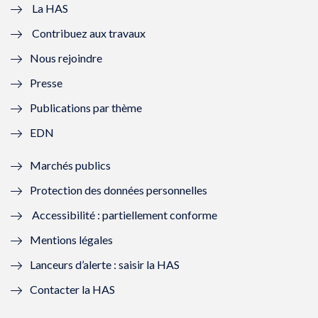
e
v
e
v
La HAS
Contribuez aux travaux
l
e
l
e
Nous rejoindre
l
l
l
l
Presse
e
l
e
l
Publications par thème
f
e
f
e
EDN
e
f
e
f
Marchés publics
n
e
n
e
Protection des données personnelles
ê
n
ê
n
Accessibilité : partiellement conforme
t
ê
t
ê
Mentions légales
r
t
r
t
Lanceurs d’alerte : saisir la HAS
e
r
e
r
Contacter la HAS
)
e
)
e