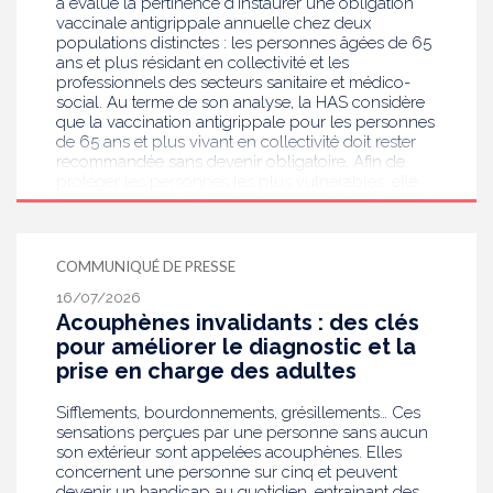
a évalué la pertinence d’instaurer une obligation
vaccinale antigrippale annuelle chez deux
populations distinctes : les personnes âgées de 65
ans et plus résidant en collectivité et les
professionnels des secteurs sanitaire et médico-
social. Au terme de son analyse, la HAS considère
que la vaccination antigrippale pour les personnes
de 65 ans et plus vivant en collectivité doit rester
recommandée sans devenir obligatoire. Afin de
protéger les personnes les plus vulnérables, elle
recommande en revanche la mise en place d’une
obligation vaccinale contre la grippe pour
l'ensemble des professionnels de santé, ainsi que
pour les autres professionnels travaillant dans les
COMMUNIQUÉ DE PRESSE
établissements de santé ou dans les
16/07/2026
établissements médicaux sociaux hébergeant des
Acouphènes invalidants : des clés
personnes âgées, en contact avec des personnes à
risque de grippe sévère, avec un déploiement
pour améliorer le diagnostic et la
prioritaire en Ehpad et en USLD.
prise en charge des adultes
Sifflements, bourdonnements, grésillements… Ces
sensations perçues par une personne sans aucun
son extérieur sont appelées acouphènes. Elles
concernent une personne sur cinq et peuvent
devenir un handicap au quotidien, entrainant des