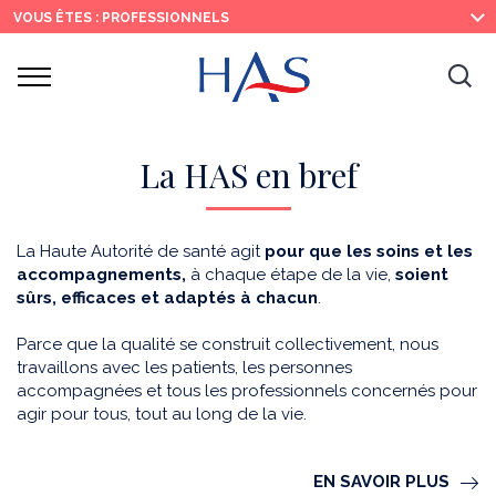
Recherche
Menu
Contenu
VOUS ÊTES : PROFESSIONNELS
principal
principal
Ouvrir
Ouv
le
menu
la
re
La HAS en bref
La Haute Autorité de santé agit
pour que les soins et les
accompagnements,
à chaque étape de la vie,
soient
sûrs, efficaces et adaptés à chacun
.
Parce que la qualité se construit collectivement, nous
travaillons avec les patients, les personnes
accompagnées et tous les professionnels concernés pour
agir pour tous, tout au long de la vie.
EN SAVOIR PLUS