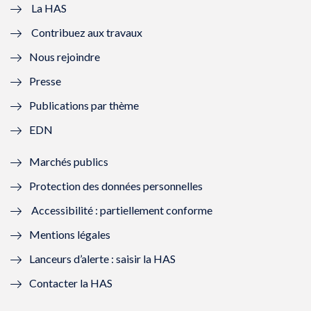
e
v
e
v
La HAS
Contribuez aux travaux
l
e
l
e
Nous rejoindre
l
l
l
l
Presse
e
l
e
l
Publications par thème
f
e
f
e
EDN
e
f
e
f
Marchés publics
n
e
n
e
Protection des données personnelles
ê
n
ê
n
Accessibilité : partiellement conforme
t
ê
t
ê
Mentions légales
r
t
r
t
Lanceurs d’alerte : saisir la HAS
e
r
e
r
Contacter la HAS
)
e
)
e