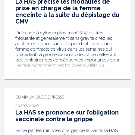
La HAS précise les modalités de
prise en charge de la femme
enceinte à la suite du dépistage du
CMV
L’infection à cytomégalovirus (CMV) est très
fréquente et généralement sans gravité chez les
adultes en bonne santé. Cependant, lorsqu'une
femme contracte ce virus dans les semaines qui
précèdent sa grossesse ou au début de celle-ci, il
peut entraîner des conséquences importantes pour
l'enfant, notamment des troubles auditifs ou
neurologiques. En juin 2025, la Haute Autorité de
santé (HAS) a recommandé le dépistage
systématique du CMV chez les femmes enceintes
dont le statut sérologique est inconnu ou négatif .
Saisie par le ministère en charge de la Santé, elle
COMMUNIQUÉ DE PRESSE
publie aujourd’hui des recommandations de
bonnes pratiques pour guider les professionnels
20/07/2026
de santé dans la prise en charge des femmes
La HAS se prononce sur l’obligation
enceintes à la suite de ce dépistage. Objectif :
vaccinale contre la grippe
réduire les risques de transmission au futur bébé.
Saisie par les ministres chargés de la Santé, la HAS