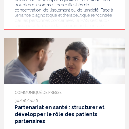
troubles du sommeil, des difficultés de
concentration, de l’isolement ou de l’anxiété. Face à
l’errance diagnostique et thérapeutique rencontrée
par les personnes concernées, la HAS s’est auto-
saisie pour formuler des recommandations de
bonnes pratiques pour améliorer le diagnostic et
l’accompagnement des personnes présentant des
acouphènes chroniques invalidants . Elle publie
aujourd’hui ses travaux, destinés aux
professionnels de santé [1] impliqués dans le suivi
de ces patients.
COMMUNIQUÉ DE PRESSE
30/06/2026
Partenariat en santé : structurer et
développer le rôle des patients
partenaires