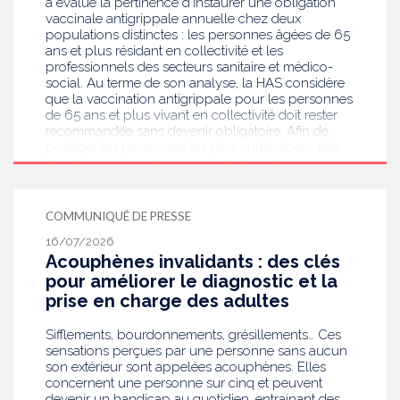
a évalué la pertinence d’instaurer une obligation
vaccinale antigrippale annuelle chez deux
populations distinctes : les personnes âgées de 65
ans et plus résidant en collectivité et les
professionnels des secteurs sanitaire et médico-
social. Au terme de son analyse, la HAS considère
que la vaccination antigrippale pour les personnes
de 65 ans et plus vivant en collectivité doit rester
recommandée sans devenir obligatoire. Afin de
protéger les personnes les plus vulnérables, elle
recommande en revanche la mise en place d’une
obligation vaccinale contre la grippe pour
l'ensemble des professionnels de santé, ainsi que
pour les autres professionnels travaillant dans les
COMMUNIQUÉ DE PRESSE
établissements de santé ou dans les
16/07/2026
établissements médicaux sociaux hébergeant des
Acouphènes invalidants : des clés
personnes âgées, en contact avec des personnes à
risque de grippe sévère, avec un déploiement
pour améliorer le diagnostic et la
prioritaire en Ehpad et en USLD.
prise en charge des adultes
Sifflements, bourdonnements, grésillements… Ces
sensations perçues par une personne sans aucun
son extérieur sont appelées acouphènes. Elles
concernent une personne sur cinq et peuvent
devenir un handicap au quotidien, entrainant des