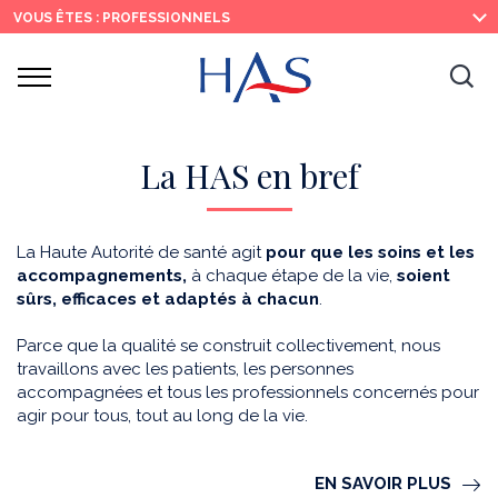
Recherche
Menu
Contenu
VOUS ÊTES : PROFESSIONNELS
principal
principal
Ouvrir
Ouv
le
menu
la
re
La HAS en bref
La Haute Autorité de santé agit
pour que les soins et les
accompagnements,
à chaque étape de la vie,
soient
sûrs, efficaces et adaptés à chacun
.
Parce que la qualité se construit collectivement, nous
travaillons avec les patients, les personnes
accompagnées et tous les professionnels concernés pour
agir pour tous, tout au long de la vie.
EN SAVOIR PLUS