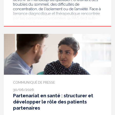
troubles du sommeil, des difficultés de
concentration, de l’isolement ou de l’anxiété. Face à
l’errance diagnostique et thérapeutique rencontrée
par les personnes concernées, la HAS s’est auto-
saisie pour formuler des recommandations de
bonnes pratiques pour améliorer le diagnostic et
l’accompagnement des personnes présentant des
acouphènes chroniques invalidants . Elle publie
aujourd’hui ses travaux, destinés aux
professionnels de santé [1] impliqués dans le suivi
de ces patients.
COMMUNIQUÉ DE PRESSE
30/06/2026
Partenariat en santé : structurer et
développer le rôle des patients
partenaires