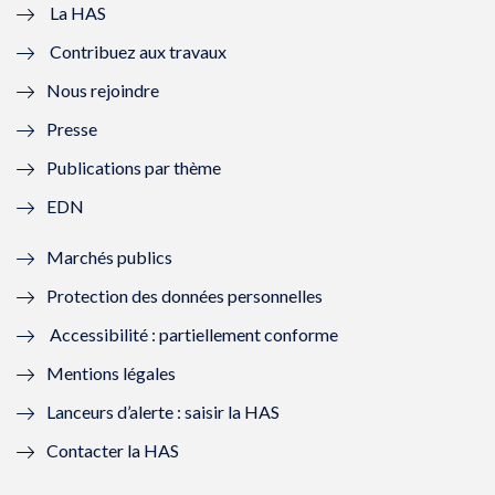
e
v
e
v
La HAS
Contribuez aux travaux
l
e
l
e
Nous rejoindre
l
l
l
l
Presse
e
l
e
l
Publications par thème
f
e
f
e
EDN
e
f
e
f
Marchés publics
n
e
n
e
Protection des données personnelles
ê
n
ê
n
Accessibilité : partiellement conforme
t
ê
t
ê
Mentions légales
r
t
r
t
Lanceurs d’alerte : saisir la HAS
e
r
e
r
Contacter la HAS
)
e
)
e