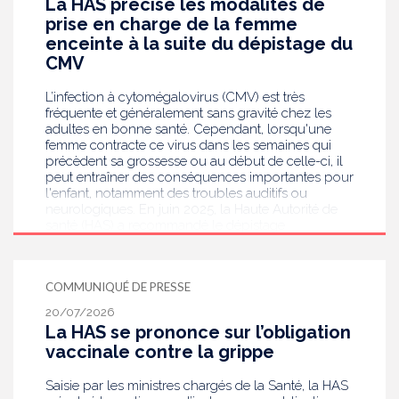
La HAS précise les modalités de
prise en charge de la femme
enceinte à la suite du dépistage du
CMV
L’infection à cytomégalovirus (CMV) est très
fréquente et généralement sans gravité chez les
adultes en bonne santé. Cependant, lorsqu'une
femme contracte ce virus dans les semaines qui
précèdent sa grossesse ou au début de celle-ci, il
peut entraîner des conséquences importantes pour
l'enfant, notamment des troubles auditifs ou
neurologiques. En juin 2025, la Haute Autorité de
santé (HAS) a recommandé le dépistage
systématique du CMV chez les femmes enceintes
dont le statut sérologique est inconnu ou négatif .
Saisie par le ministère en charge de la Santé, elle
COMMUNIQUÉ DE PRESSE
publie aujourd’hui des recommandations de
bonnes pratiques pour guider les professionnels
20/07/2026
de santé dans la prise en charge des femmes
La HAS se prononce sur l’obligation
enceintes à la suite de ce dépistage. Objectif :
vaccinale contre la grippe
réduire les risques de transmission au futur bébé.
Saisie par les ministres chargés de la Santé, la HAS