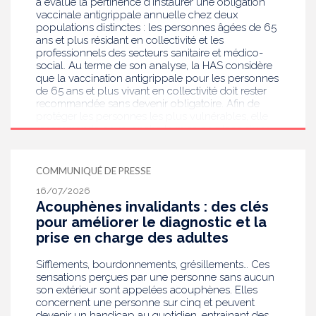
a évalué la pertinence d’instaurer une obligation
vaccinale antigrippale annuelle chez deux
populations distinctes : les personnes âgées de 65
ans et plus résidant en collectivité et les
professionnels des secteurs sanitaire et médico-
social. Au terme de son analyse, la HAS considère
que la vaccination antigrippale pour les personnes
de 65 ans et plus vivant en collectivité doit rester
recommandée sans devenir obligatoire. Afin de
protéger les personnes les plus vulnérables, elle
recommande en revanche la mise en place d’une
obligation vaccinale contre la grippe pour
l'ensemble des professionnels de santé, ainsi que
pour les autres professionnels travaillant dans les
COMMUNIQUÉ DE PRESSE
établissements de santé ou dans les
16/07/2026
établissements médicaux sociaux hébergeant des
Acouphènes invalidants : des clés
personnes âgées, en contact avec des personnes à
risque de grippe sévère, avec un déploiement
pour améliorer le diagnostic et la
prioritaire en Ehpad et en USLD.
prise en charge des adultes
Sifflements, bourdonnements, grésillements… Ces
sensations perçues par une personne sans aucun
son extérieur sont appelées acouphènes. Elles
concernent une personne sur cinq et peuvent
devenir un handicap au quotidien, entrainant des