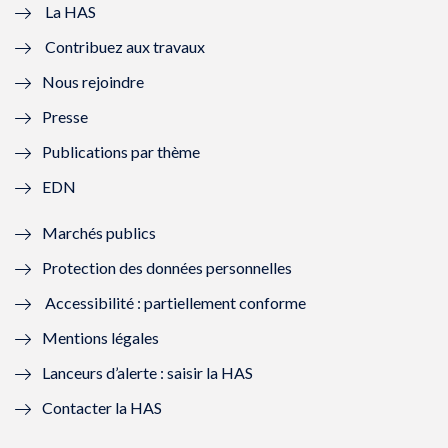
e
v
e
v
La HAS
Contribuez aux travaux
l
e
l
e
Nous rejoindre
l
l
l
l
Presse
e
l
e
l
Publications par thème
f
e
f
e
EDN
e
f
e
f
Marchés publics
n
e
n
e
Protection des données personnelles
ê
n
ê
n
Accessibilité : partiellement conforme
t
ê
t
ê
Mentions légales
r
t
r
t
Lanceurs d’alerte : saisir la HAS
e
r
e
r
Contacter la HAS
)
e
)
e