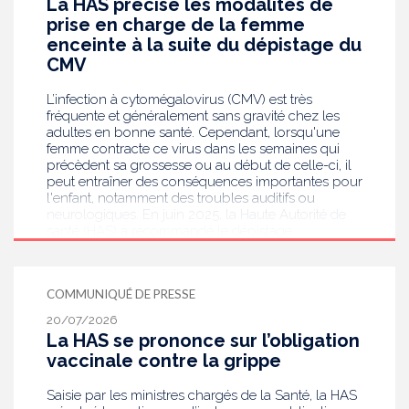
La HAS précise les modalités de
prise en charge de la femme
enceinte à la suite du dépistage du
CMV
L’infection à cytomégalovirus (CMV) est très
fréquente et généralement sans gravité chez les
adultes en bonne santé. Cependant, lorsqu'une
femme contracte ce virus dans les semaines qui
précèdent sa grossesse ou au début de celle-ci, il
peut entraîner des conséquences importantes pour
l'enfant, notamment des troubles auditifs ou
neurologiques. En juin 2025, la Haute Autorité de
santé (HAS) a recommandé le dépistage
systématique du CMV chez les femmes enceintes
dont le statut sérologique est inconnu ou négatif .
Saisie par le ministère en charge de la Santé, elle
COMMUNIQUÉ DE PRESSE
publie aujourd’hui des recommandations de
bonnes pratiques pour guider les professionnels
20/07/2026
de santé dans la prise en charge des femmes
La HAS se prononce sur l’obligation
enceintes à la suite de ce dépistage. Objectif :
vaccinale contre la grippe
réduire les risques de transmission au futur bébé.
Saisie par les ministres chargés de la Santé, la HAS