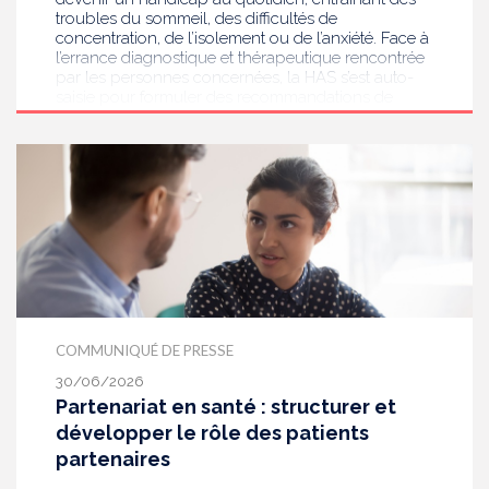
troubles du sommeil, des difficultés de
concentration, de l’isolement ou de l’anxiété. Face à
l’errance diagnostique et thérapeutique rencontrée
par les personnes concernées, la HAS s’est auto-
saisie pour formuler des recommandations de
bonnes pratiques pour améliorer le diagnostic et
l’accompagnement des personnes présentant des
acouphènes chroniques invalidants . Elle publie
aujourd’hui ses travaux, destinés aux
professionnels de santé [1] impliqués dans le suivi
de ces patients.
COMMUNIQUÉ DE PRESSE
30/06/2026
Partenariat en santé : structurer et
développer le rôle des patients
partenaires