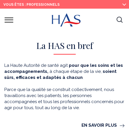
Recherche
Menu
Contenu
VOUS ÊTES : PROFESSIONNELS
principal
principal
Ouvrir
Ouv
le
menu
la
re
La HAS en bref
La Haute Autorité de santé agit
pour que les soins et les
accompagnements,
à chaque étape de la vie,
soient
sûrs, efficaces et adaptés à chacun
.
Parce que la qualité se construit collectivement, nous
travaillons avec les patients, les personnes
accompagnées et tous les professionnels concernés pour
agir pour tous, tout au long de la vie.
EN SAVOIR PLUS