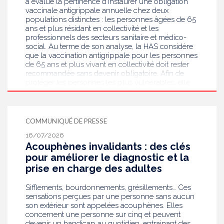
a évalué la pertinence d’instaurer une obligation
vaccinale antigrippale annuelle chez deux
populations distinctes : les personnes âgées de 65
ans et plus résidant en collectivité et les
professionnels des secteurs sanitaire et médico-
social. Au terme de son analyse, la HAS considère
que la vaccination antigrippale pour les personnes
de 65 ans et plus vivant en collectivité doit rester
recommandée sans devenir obligatoire. Afin de
protéger les personnes les plus vulnérables, elle
recommande en revanche la mise en place d’une
obligation vaccinale contre la grippe pour
l'ensemble des professionnels de santé, ainsi que
pour les autres professionnels travaillant dans les
COMMUNIQUÉ DE PRESSE
établissements de santé ou dans les
16/07/2026
établissements médicaux sociaux hébergeant des
Acouphènes invalidants : des clés
personnes âgées, en contact avec des personnes à
risque de grippe sévère, avec un déploiement
pour améliorer le diagnostic et la
prioritaire en Ehpad et en USLD.
prise en charge des adultes
Sifflements, bourdonnements, grésillements… Ces
sensations perçues par une personne sans aucun
son extérieur sont appelées acouphènes. Elles
concernent une personne sur cinq et peuvent
devenir un handicap au quotidien, entrainant des