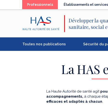
Recherche
Menu
Contenu
(élément
Professionnels
Établissements et services
principal
principal
séléctionné)
Développer la qua
sanitaire, social 
Toutes nos publications
Sécurité du p
La HAS e
La Haute Autorité de santé agit
pour
accompagnements,
à chaque étap
efficaces et adaptés à chacun
.