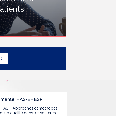
rofessionnels travaillant dans les
atients
tablissements de santé ou dans
es établissements médicaux
ociaux hébergeant des
ersonnes âgées, en contact
vec des personnes à risque de
rippe sévère, avec un
éploiement prioritaire en Ehpad
t en USLD.
lômante HAS-EHESP
la HAS – Approches et méthodes
de la qualité dans les secteurs