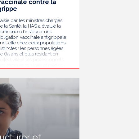
vaccinale contre la
grippe
aisie par les ministres chargés
e la Santé, la HAS a évalué la
ertinence d’instaurer une
bligation vaccinale antigrippale
nnuelle chez deux populations
istinctes : les personnes âgées
e 65 ans et plus résidant en
ollectivité et les professionnels
es secteurs sanitaire et médico-
ocial. Au terme de son analyse,
a HAS considère que la
accination antigrippale pour les
ersonnes de 65 ans et plus
ivant en collectivité doit rester
ecommandée sans devenir
bligatoire. Afin de protéger les
ersonnes les plus vulnérables,
lle recommande en revanche la
ise en place d’une obligation
accinale contre la grippe pour
'ensemble des professionnels de
ructurer et
anté, ainsi que pour les autres