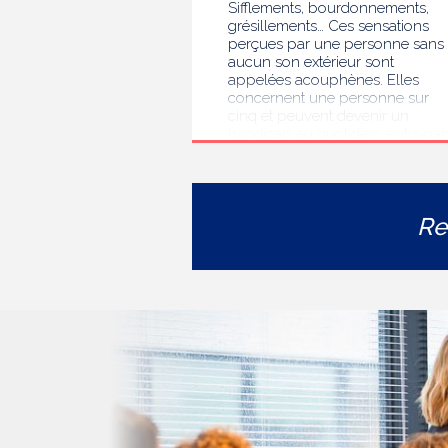
Sifflements, bourdonnements,
grésillements… Ces sensations
perçues par une personne sans
aucun son extérieur sont
appelées acouphènes. Elles
concernent une personne sur
cinq et peuvent devenir un
handicap au quotidien, entrainan
des troubles du sommeil, des
difficultés de concentration, de
l’isolement ou de l’anxiété. Face 
l’errance diagnostique et
Re
thérapeutique rencontrée par le
personnes concernées, la HAS
s’est auto-saisie pour formuler
des recommandations de bonne
pratiques pour améliorer le
diagnostic et l’accompagnement
des personnes présentant des
acouphènes chroniques
invalidants . Elle publie
aujourd’hui ses travaux, destinés
aux professionnels de santé [1]
impliqués dans le suivi de ces
patients.