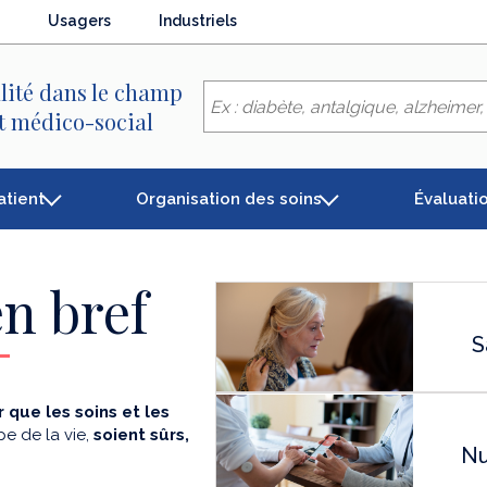
Usagers
Industriels
lité dans le champ
et médico-social
atient
Organisation des soins
Évaluati
n bref
S
 que les soins et les
e de la vie,
soient sûrs,
Nu