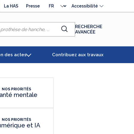
Choisir
La HAS
Presse
Accessibilité
la
langue
RECHERCHE
AVANCÉE
Chercher
on des actes
Contribuez aux travaux
NOS PRIORITÉS
anté mentale
NOS PRIORITÉS
mérique et IA