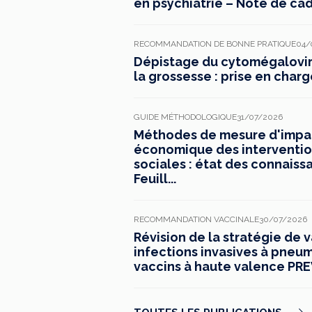
en psychiatrie – Note de ca
RECOMMANDATION DE BONNE PRATIQUE
04/
Dépistage du cytomégaloviru
la grossesse : prise en charg
GUIDE MÉTHODOLOGIQUE
31/07/2026
Méthodes de mesure d'impac
économique des interventio
sociales : état des connaiss
Feuill...
RECOMMANDATION VACCINALE
30/07/2026
Révision de la stratégie de 
infections invasives à pneu
vaccins à haute valence PREV