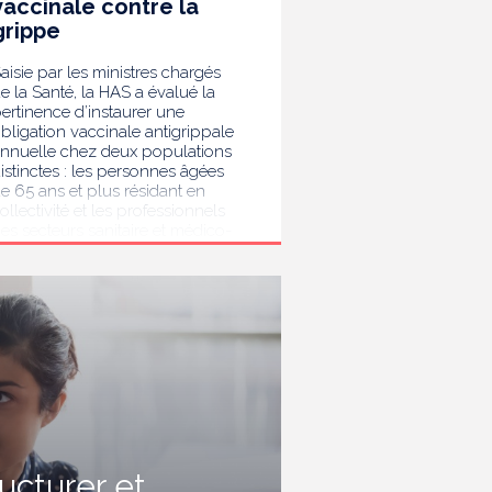
vaccinale contre la
grippe
aisie par les ministres chargés
e la Santé, la HAS a évalué la
ertinence d’instaurer une
bligation vaccinale antigrippale
nnuelle chez deux populations
istinctes : les personnes âgées
e 65 ans et plus résidant en
ollectivité et les professionnels
es secteurs sanitaire et médico-
ocial. Au terme de son analyse,
a HAS considère que la
accination antigrippale pour les
ersonnes de 65 ans et plus
ivant en collectivité doit rester
ecommandée sans devenir
bligatoire. Afin de protéger les
ersonnes les plus vulnérables,
lle recommande en revanche la
ise en place d’une obligation
accinale contre la grippe pour
'ensemble des professionnels de
ructurer et
anté, ainsi que pour les autres