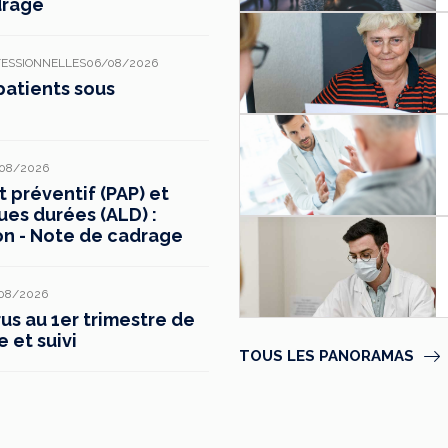
drage
FESSIONNELLES
06/08/2026
patients sous
08/2026
préventif (PAP) et
ues durées (ALD) :
on - Note de cadrage
08/2026
s au 1er trimestre de
e et suivi
TOUS LES PANORAMAS