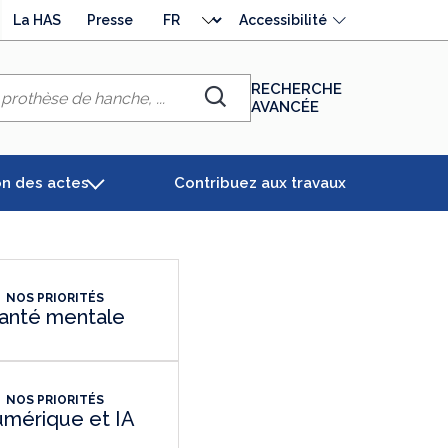
Choisir
La HAS
Presse
Accessibilité
la
langue
RECHERCHE
AVANCÉE
Chercher
on des actes
Contribuez aux travaux
NOS PRIORITÉS
anté mentale
NOS PRIORITÉS
mérique et IA