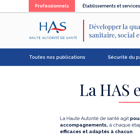
Recherche
Menu
Contenu
(élément
Professionnels
Établissements et services
principal
principal
séléctionné)
Développer la qua
sanitaire, social 
Toutes nos publications
Sécurité du p
La HAS e
La Haute Autorité de santé agit
pour
accompagnements,
à chaque étap
efficaces et adaptés à chacun
.