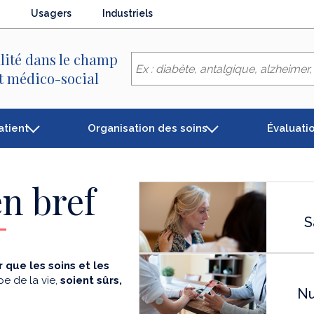
Usagers
Industriels
lité dans le champ
et médico-social
atient
Organisation des soins
Évaluati
n bref
S
 que les soins et les
e de la vie,
soient sûrs,
Nu