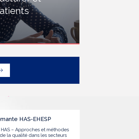
rofessionnels travaillant dans les
atients
tablissements de santé ou dans
es établissements médicaux
ociaux hébergeant des
ersonnes âgées, en contact
vec des personnes à risque de
rippe sévère, avec un
éploiement prioritaire en Ehpad
t en USLD.
lômante HAS-EHESP
la HAS – Approches et méthodes
de la qualité dans les secteurs