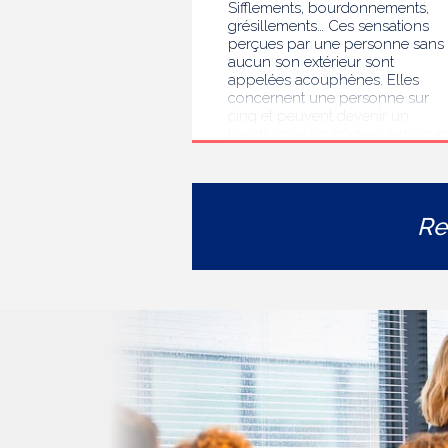
Sifflements, bourdonnements,
grésillements… Ces sensations
perçues par une personne sans
aucun son extérieur sont
appelées acouphènes. Elles
concernent une personne sur
cinq et peuvent devenir un
handicap au quotidien, entrainan
des troubles du sommeil, des
difficultés de concentration, de
l’isolement ou de l’anxiété. Face 
l’errance diagnostique et
Re
thérapeutique rencontrée par le
personnes concernées, la HAS
s’est auto-saisie pour formuler
des recommandations de bonne
pratiques pour améliorer le
diagnostic et l’accompagnement
des personnes présentant des
acouphènes chroniques
invalidants . Elle publie
aujourd’hui ses travaux, destinés
aux professionnels de santé [1]
impliqués dans le suivi de ces
patients.