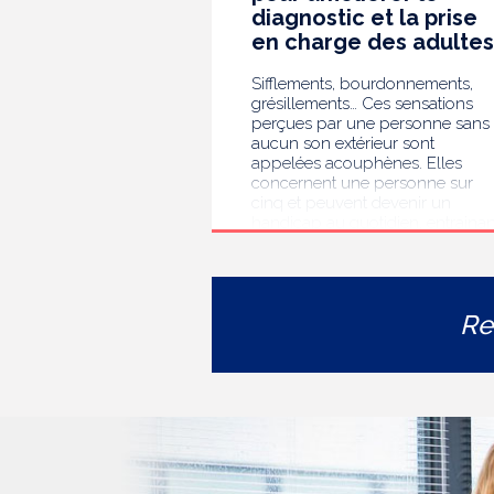
diagnostic et la prise
en charge des adultes
Sifflements, bourdonnements,
grésillements… Ces sensations
perçues par une personne sans
aucun son extérieur sont
appelées acouphènes. Elles
concernent une personne sur
cinq et peuvent devenir un
handicap au quotidien, entrainan
des troubles du sommeil, des
difficultés de concentration, de
l’isolement ou de l’anxiété. Face 
l’errance diagnostique et
Re
thérapeutique rencontrée par le
personnes concernées, la HAS
s’est auto-saisie pour formuler
des recommandations de bonne
pratiques pour améliorer le
diagnostic et l’accompagnement
des personnes présentant des
acouphènes chroniques
invalidants . Elle publie