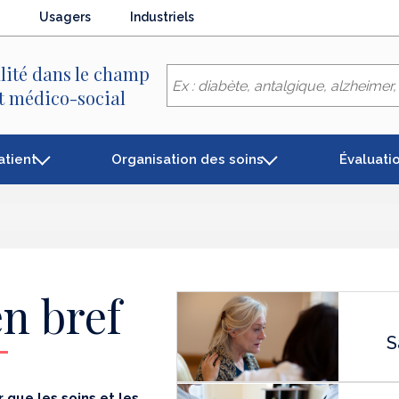
Usagers
Industriels
lité dans le champ
et médico-social
atient
Organisation des soins
Évaluati
n bref
S
 que les soins et les