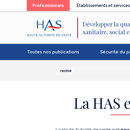
Recherche
Menu
Contenu
Professionnels
Établissements et services
principal
principal
Développer la qua
sanitaire, social 
Toutes nos publications
Sécurité du p
racine
La HAS e
La Haute Autorité de santé agit
pour