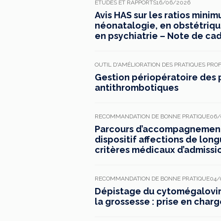
ÉTUDES ET RAPPORTS
16/06/2026
Avis HAS sur les ratios mini
néonatalogie, en obstétrique,
en psychiatrie – Note de ca
OUTIL D'AMÉLIORATION DES PRATIQUES PRO
Gestion périopératoire des 
antithrombotiques
RECOMMANDATION DE BONNE PRATIQUE
06/
Parcours d’accompagnement 
dispositif affections de long
critères médicaux d’admissi
RECOMMANDATION DE BONNE PRATIQUE
04/
Dépistage du cytomégaloviru
la grossesse : prise en charg