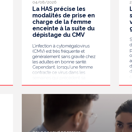
04/08/2026
2
La HAS précise les
modalités de prise en
charge de la femme
enceinte à la suite du
dépistage du CMV
S
d
L’infection à cytomégalovirus
p
(CMV) est très fréquente et
o
généralement sans gravité chez
a
les adultes en bonne santé.
d
Cependant, lorsqu'une femme
d
contracte ce virus dans les
c
semaines qui précèdent sa
d
grossesse ou au début de celle-
s
ci, il peut entraîner des
l
conséquences importantes pour
v
l'enfant, notamment des troubles
p
auditifs ou neurologiques. En juin
v
2025, la Haute Autorité de santé
r
(HAS) a recommandé le
o
dépistage systématique du CMV
p
chez les femmes enceintes dont
e
le statut sérologique est inconnu