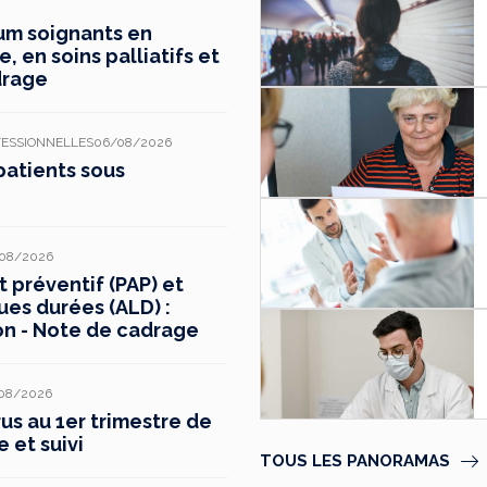
mum soignants en
 en soins palliatifs et
drage
FESSIONNELLES
06/08/2026
patients sous
08/2026
préventif (PAP) et
ues durées (ALD) :
on - Note de cadrage
08/2026
s au 1er trimestre de
e et suivi
TOUS LES PANORAMAS