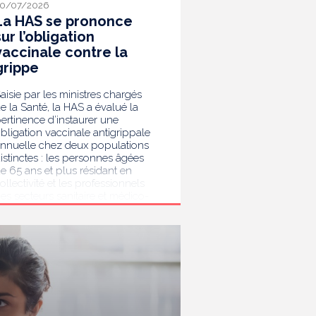
0/07/2026
La HAS se prononce
sur l’obligation
vaccinale contre la
grippe
aisie par les ministres chargés
e la Santé, la HAS a évalué la
ertinence d’instaurer une
bligation vaccinale antigrippale
nnuelle chez deux populations
istinctes : les personnes âgées
e 65 ans et plus résidant en
ollectivité et les professionnels
es secteurs sanitaire et médico-
ocial. Au terme de son analyse,
a HAS considère que la
accination antigrippale pour les
ersonnes de 65 ans et plus
ivant en collectivité doit rester
ecommandée sans devenir
bligatoire. Afin de protéger les
ersonnes les plus vulnérables,
lle recommande en revanche la