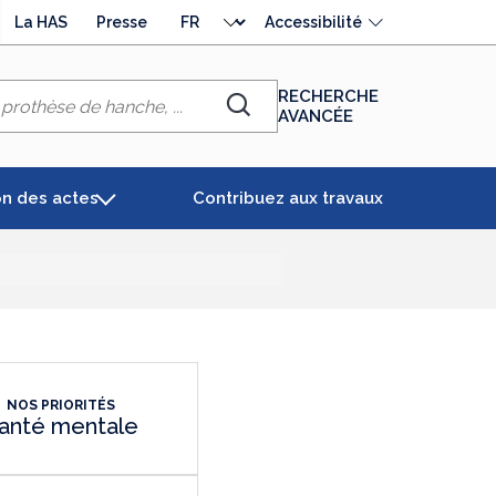
Choisir
La HAS
Presse
Accessibilité
la
langue
RECHERCHE
AVANCÉE
Chercher
on des actes
Contribuez aux travaux
NOS PRIORITÉS
anté mentale