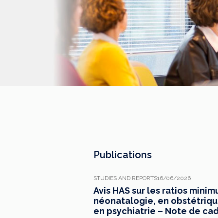
aujourd’hui ses travaux, destinés
aux professionnels de santé [1]
impliqués dans le suivi de ces
patients.
Publications
STUDIES AND REPORTS
16/06/2026
Avis HAS sur les ratios mini
néonatalogie, en obstétrique,
en psychiatrie – Note de ca