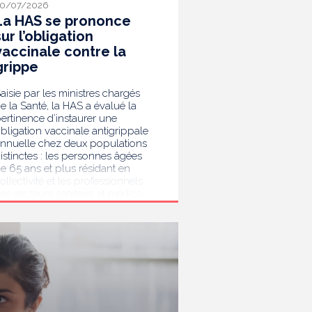
0/07/2026
La HAS se prononce
sur l’obligation
vaccinale contre la
grippe
aisie par les ministres chargés
e la Santé, la HAS a évalué la
ertinence d’instaurer une
bligation vaccinale antigrippale
nnuelle chez deux populations
istinctes : les personnes âgées
e 65 ans et plus résidant en
ollectivité et les professionnels
es secteurs sanitaire et médico-
ocial. Au terme de son analyse,
a HAS considère que la
accination antigrippale pour les
ersonnes de 65 ans et plus
ivant en collectivité doit rester
ecommandée sans devenir
bligatoire. Afin de protéger les
ersonnes les plus vulnérables,
lle recommande en revanche la