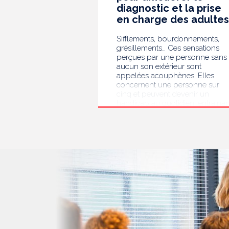
diagnostic et la prise
en charge des adultes
Sifflements, bourdonnements,
grésillements… Ces sensations
perçues par une personne sans
aucun son extérieur sont
appelées acouphènes. Elles
concernent une personne sur
cinq et peuvent devenir un
handicap au quotidien, entrainan
des troubles du sommeil, des
difficultés de concentration, de
l’isolement ou de l’anxiété. Face 
l’errance diagnostique et
thérapeutique rencontrée par le
personnes concernées, la HAS
s’est auto-saisie pour formuler
des recommandations de bonne
pratiques pour améliorer le
diagnostic et l’accompagnement
des personnes présentant des
acouphènes chroniques
invalidants . Elle publie