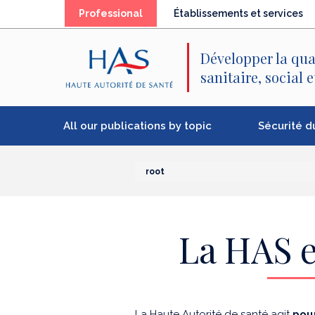
Search
Main
Main
Professional
Établissements et services
Menu
Content
Développer la qua
sanitaire, social 
All our publications by topic
Sécurité d
root
La HAS e
La Haute Autorité de santé agit
pour