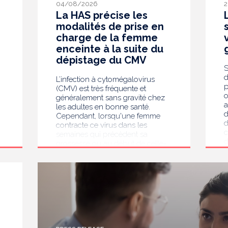
04/08/2026
2
La HAS précise les
modalités de prise en
charge de la femme
enceinte à la suite du
dépistage du CMV
S
d
L’infection à cytomégalovirus
p
(CMV) est très fréquente et
o
généralement sans gravité chez
a
les adultes en bonne santé.
d
Cependant, lorsqu'une femme
d
contracte ce virus dans les
c
semaines qui précèdent sa
d
grossesse ou au début de celle-
s
ci, il peut entraîner des
l
conséquences importantes pour
v
l'enfant, notamment des troubles
p
auditifs ou neurologiques. En juin
v
2025, la Haute Autorité de santé
r
(HAS) a recommandé le
o
dépistage systématique du CMV
p
chez les femmes enceintes dont
e
le statut sérologique est inconnu