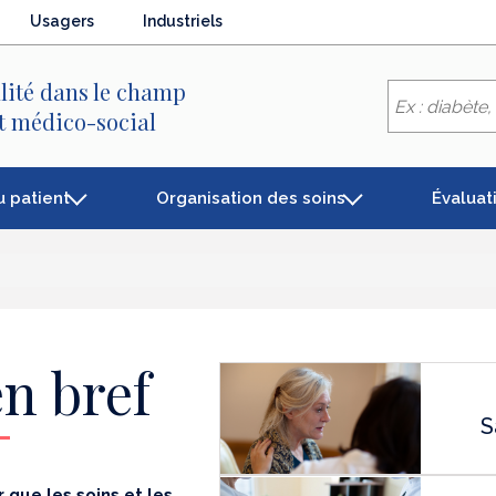
Usagers
Industriels
lité dans le champ
et médico-social
u patient
Organisation des soins
Évaluat
n bref
S
 que les soins et les