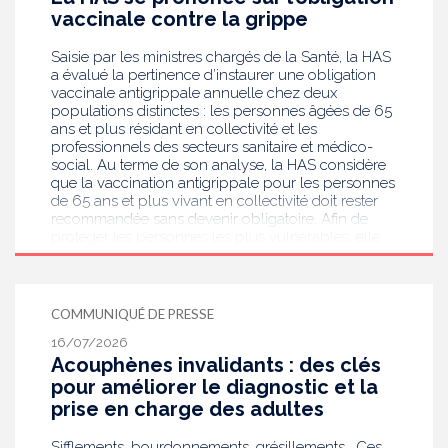
enceintes à la suite de ce dépistage. Objectif :
vaccinale contre la grippe
réduire les risques de transmission au futur bébé.
Saisie par les ministres chargés de la Santé, la HAS
a évalué la pertinence d’instaurer une obligation
vaccinale antigrippale annuelle chez deux
populations distinctes : les personnes âgées de 65
ans et plus résidant en collectivité et les
professionnels des secteurs sanitaire et médico-
social. Au terme de son analyse, la HAS considère
que la vaccination antigrippale pour les personnes
de 65 ans et plus vivant en collectivité doit rester
recommandée sans devenir obligatoire. Afin de
protéger les personnes les plus vulnérables, elle
recommande en revanche la mise en place d’une
obligation vaccinale contre la grippe pour
l'ensemble des professionnels de santé, ainsi que
pour les autres professionnels travaillant dans les
COMMUNIQUÉ DE PRESSE
établissements de santé ou dans les
16/07/2026
établissements médicaux sociaux hébergeant des
Acouphènes invalidants : des clés
personnes âgées, en contact avec des personnes à
risque de grippe sévère, avec un déploiement
pour améliorer le diagnostic et la
prioritaire en Ehpad et en USLD.
prise en charge des adultes
Sifflements, bourdonnements, grésillements… Ces