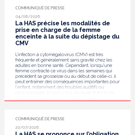
COMMUNIQUÉ DE PRESSE
04/08/2026
La HAS précise les modalités de
prise en charge de la femme
enceinte à la suite du dépistage du
CMV
L’infection à cytomégalovirus (CMV) est très
fréquente et généralement sans gravité chez les
adultes en bonne santé. Cependant, lorsqu'une
femme contracte ce virus dans les semaines qui
précèdent sa grossesse ou au début de celle-ci, il
peut entraîner des conséquences importantes pour
l'enfant, notamment des troubles auditifs ou
neurologiques. En juin 2025, la Haute Autorité de
santé (HAS) a recommandé le dépistage
systématique du CMV chez les femmes enceintes
dont le statut sérologique est inconnu ou négatif .
Saisie par le ministère en charge de la Santé, elle
COMMUNIQUÉ DE PRESSE
publie aujourd’hui des recommandations de
bonnes pratiques pour guider les professionnels
20/07/2026
de santé dans la prise en charge des femmes
La HAS se prononce sur l’obligation