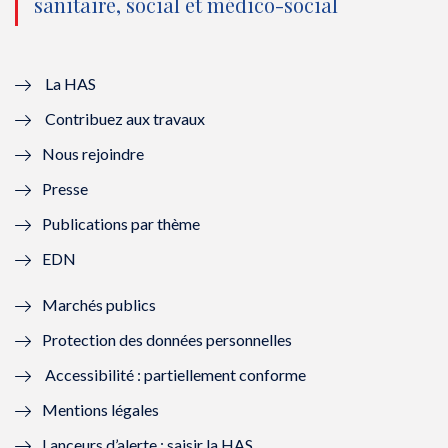
sanitaire, social et médico-social
u
o
u
o
v
u
v
u
e
v
e
v
La HAS
Contribuez aux travaux
l
e
l
e
Nous rejoindre
l
l
l
l
Presse
e
l
e
l
Publications par thème
f
e
f
e
EDN
e
f
e
f
Marchés publics
n
e
n
e
Protection des données personnelles
ê
n
ê
n
Accessibilité : partiellement conforme
t
ê
t
ê
Mentions légales
r
t
r
t
Lanceurs d’alerte : saisir la HAS