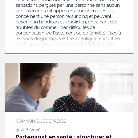
sensations perçues par une personne sans aucun
son extérieur sont appelées acouphènes. Elles
concernent une personne sur cinq et peuvent
devenir un handicap au quotidien, entrainant des
troubles du sommeil, des difficultés de
concentration, de l’isolement ou de l’anxiété. Face à
l’errance diagnostique et thérapeutique rencontrée
par les personnes concernées, la HAS s’est auto-
saisie pour formuler des recommandations de
bonnes pratiques pour améliorer le diagnostic et
l’accompagnement des personnes présentant des
acouphènes chroniques invalidants . Elle publie
aujourd’hui ses travaux, destinés aux
professionnels de santé [1] impliqués dans le suivi
de ces patients.
COMMUNIQUÉ DE PRESSE
30/06/2026
Partenariat en santé : structurer et