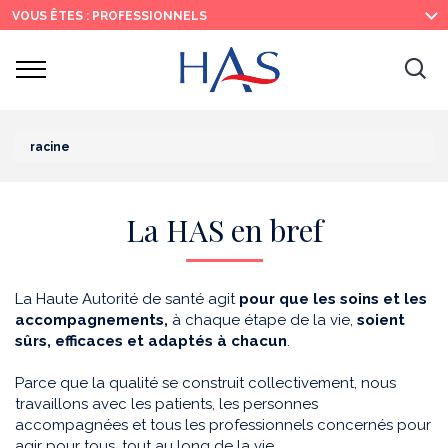
Recherche
Menu
Contenu
VOUS ÊTES : PROFESSIONNELS
principal
principal
Ouvrir
Ouv
le
menu
la
re
racine
La HAS en bref
La Haute Autorité de santé agit
pour que les soins et les
accompagnements,
à chaque étape de la vie,
soient
sûrs, efficaces et adaptés à chacun
.
Parce que la qualité se construit collectivement, nous
travaillons avec les patients, les personnes
accompagnées et tous les professionnels concernés pour
agir pour tous, tout au long de la vie.