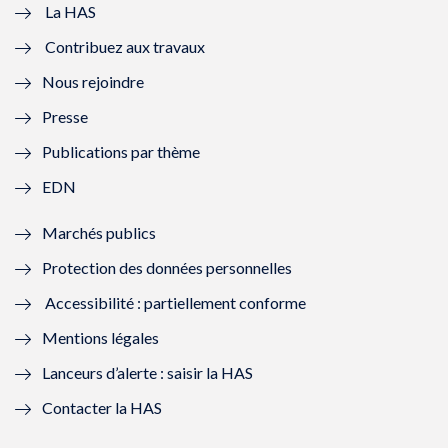
e
v
e
v
La HAS
Contribuez aux travaux
l
e
l
e
Nous rejoindre
l
l
l
l
Presse
e
l
e
l
Publications par thème
f
e
f
e
EDN
e
f
e
f
Marchés publics
n
e
n
e
Protection des données personnelles
ê
n
ê
n
Accessibilité : partiellement conforme
t
ê
t
ê
Mentions légales
r
t
r
t
Lanceurs d’alerte : saisir la HAS
e
r
e
r
Contacter la HAS
)
e
)
e