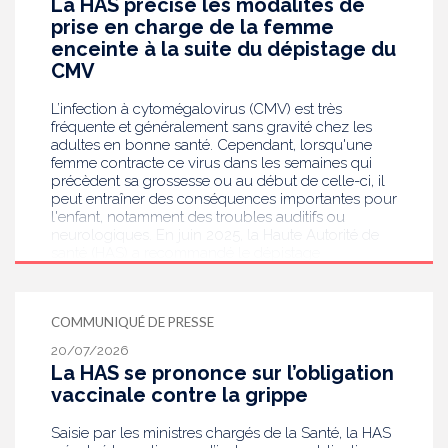
La HAS précise les modalités de
prise en charge de la femme
enceinte à la suite du dépistage du
CMV
L’infection à cytomégalovirus (CMV) est très
fréquente et généralement sans gravité chez les
adultes en bonne santé. Cependant, lorsqu'une
femme contracte ce virus dans les semaines qui
précèdent sa grossesse ou au début de celle-ci, il
peut entraîner des conséquences importantes pour
l'enfant, notamment des troubles auditifs ou
neurologiques. En juin 2025, la Haute Autorité de
santé (HAS) a recommandé le dépistage
systématique du CMV chez les femmes enceintes
dont le statut sérologique est inconnu ou négatif .
Saisie par le ministère en charge de la Santé, elle
COMMUNIQUÉ DE PRESSE
publie aujourd’hui des recommandations de
bonnes pratiques pour guider les professionnels
20/07/2026
de santé dans la prise en charge des femmes
La HAS se prononce sur l’obligation
enceintes à la suite de ce dépistage. Objectif :
vaccinale contre la grippe
réduire les risques de transmission au futur bébé.
Saisie par les ministres chargés de la Santé, la HAS