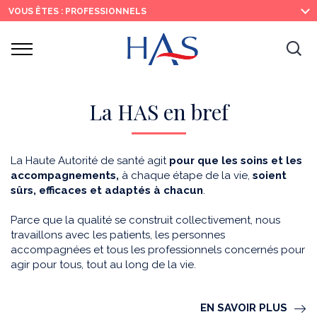
Recherche
Menu
Contenu
VOUS ÊTES : PROFESSIONNELS
principal
principal
Ouvrir
Ouv
le
menu
la
re
La HAS en bref
La Haute Autorité de santé agit
pour que les soins et les
accompagnements,
à chaque étape de la vie,
soient
sûrs, efficaces et adaptés à chacun
.
Parce que la qualité se construit collectivement, nous
travaillons avec les patients, les personnes
accompagnées et tous les professionnels concernés pour
agir pour tous, tout au long de la vie.
EN SAVOIR PLUS