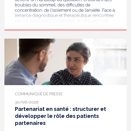
troubles du sommeil, des difficultés de
concentration, de l’isolement ou de l’anxiété. Face à
l’errance diagnostique et thérapeutique rencontrée
par les personnes concernées, la HAS s’est auto-
saisie pour formuler des recommandations de
bonnes pratiques pour améliorer le diagnostic et
l’accompagnement des personnes présentant des
acouphènes chroniques invalidants . Elle publie
aujourd’hui ses travaux, destinés aux
professionnels de santé [1] impliqués dans le suivi
de ces patients.
COMMUNIQUÉ DE PRESSE
30/06/2026
Partenariat en santé : structurer et
développer le rôle des patients
partenaires