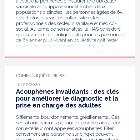
a évalué la pertinence d’instaurer une obligation
vaccinale antigrippale annuelle chez deux
populations distinctes : les personnes âgées de 65
ans et plus résidant en collectivité et les
professionnels des secteurs sanitaire et médico-
social. Au terme de son analyse, la HAS considère
que la vaccination antigrippale pour les personnes
de 65 ans et plus vivant en collectivité doit rester
recommandée sans devenir obligatoire. Afin de
protéger les personnes les plus vulnérables, elle
recommande en revanche la mise en place d’une
obligation vaccinale contre la grippe pour
l'ensemble des professionnels de santé, ainsi que
pour les autres professionnels travaillant dans les
COMMUNIQUÉ DE PRESSE
établissements de santé ou dans les
16/07/2026
établissements médicaux sociaux hébergeant des
Acouphènes invalidants : des clés
personnes âgées, en contact avec des personnes à
risque de grippe sévère, avec un déploiement
pour améliorer le diagnostic et la
prioritaire en Ehpad et en USLD.
prise en charge des adultes
Sifflements, bourdonnements, grésillements… Ces
sensations perçues par une personne sans aucun
son extérieur sont appelées acouphènes. Elles
concernent une personne sur cinq et peuvent
devenir un handicap au quotidien, entrainant des