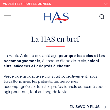
Recherche
Menu
Contenu
VOUS ÊTES : PROFESSIONNELS
principal
principal
Ouvrir
Ouv
le
menu
la
re
La HAS en bref
La Haute Autorité de santé agit
pour que les soins et les
accompagnements,
à chaque étape de la vie,
soient
sûrs, efficaces et adaptés à chacun
.
Parce que la qualité se construit collectivement, nous
travaillons avec les patients, les personnes
accompagnées et tous les professionnels concernés pour
agir pour tous, tout au long de la vie.
EN SAVOIR PLUS