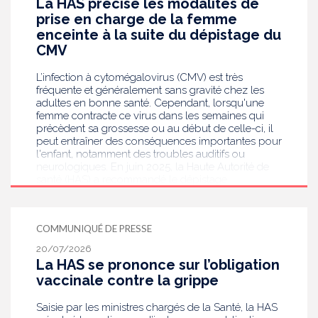
La HAS précise les modalités de
prise en charge de la femme
enceinte à la suite du dépistage du
CMV
L’infection à cytomégalovirus (CMV) est très
fréquente et généralement sans gravité chez les
adultes en bonne santé. Cependant, lorsqu'une
femme contracte ce virus dans les semaines qui
précèdent sa grossesse ou au début de celle-ci, il
peut entraîner des conséquences importantes pour
l'enfant, notamment des troubles auditifs ou
neurologiques. En juin 2025, la Haute Autorité de
santé (HAS) a recommandé le dépistage
systématique du CMV chez les femmes enceintes
dont le statut sérologique est inconnu ou négatif .
Saisie par le ministère en charge de la Santé, elle
COMMUNIQUÉ DE PRESSE
publie aujourd’hui des recommandations de
bonnes pratiques pour guider les professionnels
20/07/2026
de santé dans la prise en charge des femmes
La HAS se prononce sur l’obligation
enceintes à la suite de ce dépistage. Objectif :
vaccinale contre la grippe
réduire les risques de transmission au futur bébé.
Saisie par les ministres chargés de la Santé, la HAS