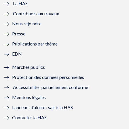
e
v
e
v
La HAS
Contribuez aux travaux
l
e
l
e
Nous rejoindre
l
l
l
l
Presse
e
l
e
l
Publications par thème
f
e
f
e
EDN
e
f
e
f
Marchés publics
n
e
n
e
Protection des données personnelles
ê
n
ê
n
Accessibilité : partiellement conforme
t
ê
t
ê
Mentions légales
r
t
r
t
Lanceurs d’alerte : saisir la HAS
e
r
e
r
Contacter la HAS
)
e
)
e