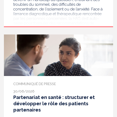
troubles du sommeil, des difficultés de
concentration, de l’isolement ou de l’anxiété. Face à
l’errance diagnostique et thérapeutique rencontrée
par les personnes concernées, la HAS s’est auto-
saisie pour formuler des recommandations de
bonnes pratiques pour améliorer le diagnostic et
l’accompagnement des personnes présentant des
acouphènes chroniques invalidants . Elle publie
aujourd’hui ses travaux, destinés aux
professionnels de santé [1] impliqués dans le suivi
de ces patients.
COMMUNIQUÉ DE PRESSE
30/06/2026
Partenariat en santé : structurer et
développer le rôle des patients
partenaires