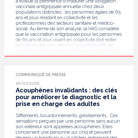
a évalué la pertinence d’instaurer une obligation
vaccinale antigrippale annuelle chez deux
populations distinctes : les personnes âgées de 65
ans et plus résidant en collectivité et les
professionnels des secteurs sanitaire et médico-
social. Au terme de son analyse, la HAS considère
que la vaccination antigrippale pour les personnes
de 65 ans et plus vivant en collectivité doit rester
recommandée sans devenir obligatoire. Afin de
protéger les personnes les plus vulnérables, elle
recommande en revanche la mise en place d’une
obligation vaccinale contre la grippe pour
l'ensemble des professionnels de santé, ainsi que
pour les autres professionnels travaillant dans les
COMMUNIQUÉ DE PRESSE
établissements de santé ou dans les
16/07/2026
établissements médicaux sociaux hébergeant des
Acouphènes invalidants : des clés
personnes âgées, en contact avec des personnes à
risque de grippe sévère, avec un déploiement
pour améliorer le diagnostic et la
prioritaire en Ehpad et en USLD.
prise en charge des adultes
Sifflements, bourdonnements, grésillements… Ces
sensations perçues par une personne sans aucun
son extérieur sont appelées acouphènes. Elles
concernent une personne sur cinq et peuvent
devenir un handicap au quotidien, entrainant des