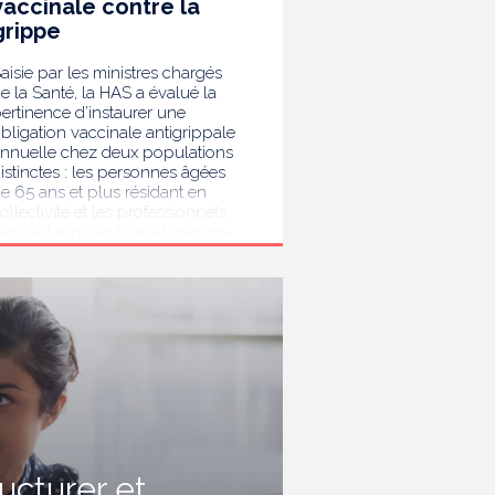
vaccinale contre la
grippe
aisie par les ministres chargés
e la Santé, la HAS a évalué la
ertinence d’instaurer une
bligation vaccinale antigrippale
nnuelle chez deux populations
istinctes : les personnes âgées
e 65 ans et plus résidant en
ollectivité et les professionnels
es secteurs sanitaire et médico-
ocial. Au terme de son analyse,
a HAS considère que la
accination antigrippale pour les
ersonnes de 65 ans et plus
ivant en collectivité doit rester
ecommandée sans devenir
bligatoire. Afin de protéger les
ersonnes les plus vulnérables,
lle recommande en revanche la
ise en place d’une obligation
accinale contre la grippe pour
'ensemble des professionnels de
ructurer et
anté, ainsi que pour les autres