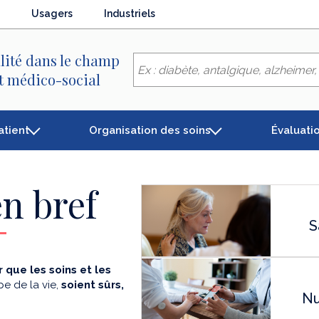
Usagers
Industriels
lité dans le champ
et médico-social
atient
Organisation des soins
Évaluati
n bref
S
 que les soins et les
e de la vie,
soient sûrs,
Nu