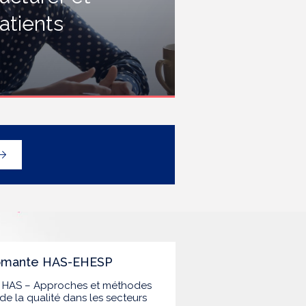
rofessionnels travaillant dans les
atients
tablissements de santé ou dans
es établissements médicaux
ociaux hébergeant des
ersonnes âgées, en contact
vec des personnes à risque de
rippe sévère, avec un
éploiement prioritaire en Ehpad
t en USLD.
lômante HAS-EHESP
la HAS – Approches et méthodes
de la qualité dans les secteurs