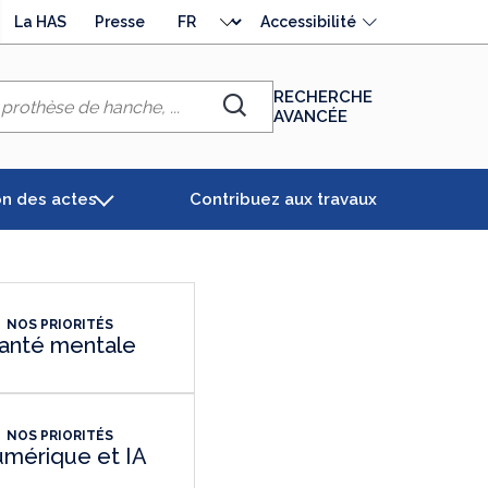
Choisir
La HAS
Presse
Accessibilité
la
langue
RECHERCHE
AVANCÉE
Chercher
on des actes
Contribuez aux travaux
NOS PRIORITÉS
anté mentale
NOS PRIORITÉS
mérique et IA