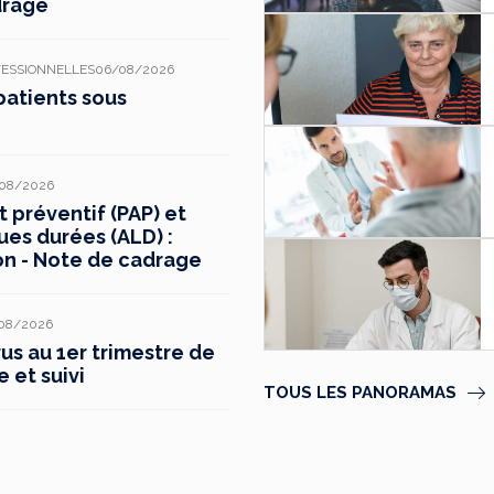
drage
FESSIONNELLES
06/08/2026
patients sous
08/2026
préventif (PAP) et
ues durées (ALD) :
on - Note de cadrage
08/2026
s au 1er trimestre de
e et suivi
TOUS LES PANORAMAS