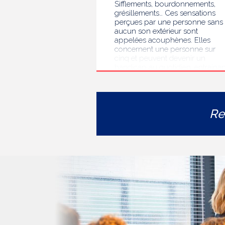
Sifflements, bourdonnements,
grésillements… Ces sensations
perçues par une personne sans
aucun son extérieur sont
appelées acouphènes. Elles
concernent une personne sur
cinq et peuvent devenir un
handicap au quotidien, entrainan
des troubles du sommeil, des
difficultés de concentration, de
l’isolement ou de l’anxiété. Face 
l’errance diagnostique et
Re
thérapeutique rencontrée par le
personnes concernées, la HAS
s’est auto-saisie pour formuler
des recommandations de bonne
pratiques pour améliorer le
diagnostic et l’accompagnement
des personnes présentant des
acouphènes chroniques
invalidants . Elle publie
aujourd’hui ses travaux, destinés
aux professionnels de santé [1]
impliqués dans le suivi de ces
patients.