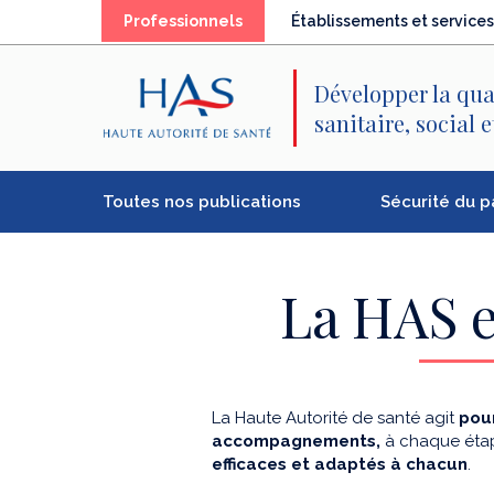
Recherche
Menu
Contenu
(élément
Professionnels
Établissements et services
principal
principal
séléctionné)
Développer la qua
sanitaire, social 
Toutes nos publications
Sécurité du p
La HAS e
La Haute Autorité de santé agit
pour
accompagnements,
à chaque étap
efficaces et adaptés à chacun
.