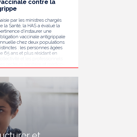
vaccinale contre la
grippe
aisie par les ministres chargés
e la Santé, la HAS a évalué la
ertinence d’instaurer une
bligation vaccinale antigrippale
nnuelle chez deux populations
istinctes : les personnes âgées
e 65 ans et plus résidant en
ollectivité et les professionnels
es secteurs sanitaire et médico-
ocial. Au terme de son analyse,
a HAS considère que la
accination antigrippale pour les
ersonnes de 65 ans et plus
ivant en collectivité doit rester
ecommandée sans devenir
bligatoire. Afin de protéger les
ersonnes les plus vulnérables,
lle recommande en revanche la
ise en place d’une obligation
accinale contre la grippe pour
'ensemble des professionnels de
ructurer et
anté, ainsi que pour les autres