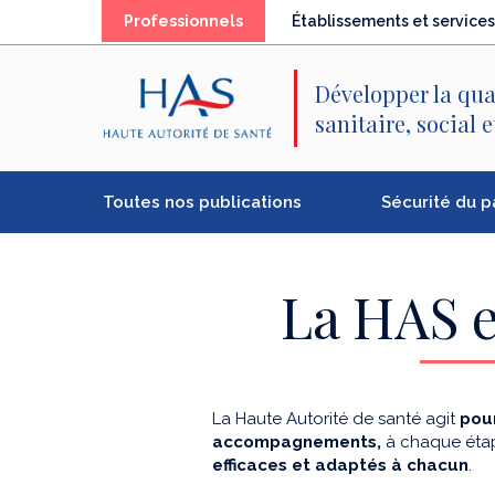
Recherche
Menu
Contenu
(élément
Professionnels
Établissements et services
principal
principal
séléctionné)
Développer la qua
sanitaire, social 
Toutes nos publications
Sécurité du p
La HAS e
La Haute Autorité de santé agit
pour
accompagnements,
à chaque étap
efficaces et adaptés à chacun
.