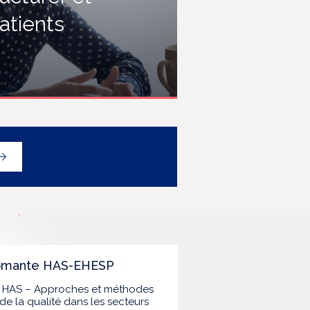
rofessionnels travaillant dans les
atients
tablissements de santé ou dans
es établissements médicaux
ociaux hébergeant des
ersonnes âgées, en contact
vec des personnes à risque de
rippe sévère, avec un
éploiement prioritaire en Ehpad
t en USLD.
lômante HAS-EHESP
la HAS – Approches et méthodes
de la qualité dans les secteurs