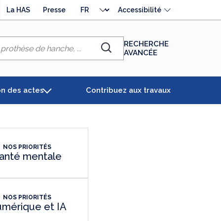
Choisir
La HAS
Presse
Accessibilité
la
langue
RECHERCHE
AVANCÉE
Chercher
on des actes
Contribuez aux travaux
NOS PRIORITÉS
anté mentale
NOS PRIORITÉS
mérique et IA