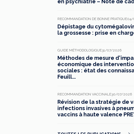
en psychiatrie – Note de ca
RECOMMANDATION DE BONNE PRATIQUE
04/
Dépistage du cytomégaloviru
la grossesse : prise en charg
GUIDE MÉTHODOLOGIQUE
31/07/2026
Méthodes de mesure d'impac
économique des interventio
sociales : état des connaiss
Feuill...
RECOMMANDATION VACCINALE
30/07/2026
Révision de la stratégie de 
infections invasives à pneu
vaccins à haute valence PREV