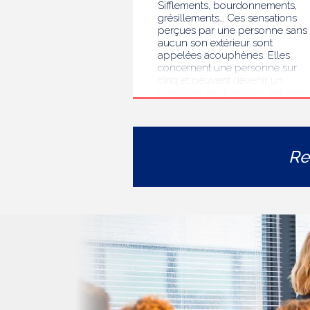
Sifflements, bourdonnements,
grésillements… Ces sensations
perçues par une personne sans
aucun son extérieur sont
appelées acouphènes. Elles
concernent une personne sur
cinq et peuvent devenir un
handicap au quotidien, entrainan
des troubles du sommeil, des
difficultés de concentration, de
l’isolement ou de l’anxiété. Face 
l’errance diagnostique et
Re
thérapeutique rencontrée par le
personnes concernées, la HAS
s’est auto-saisie pour formuler
des recommandations de bonne
pratiques pour améliorer le
diagnostic et l’accompagnement
des personnes présentant des
acouphènes chroniques
invalidants . Elle publie
aujourd’hui ses travaux, destinés
aux professionnels de santé [1]
impliqués dans le suivi de ces
patients.