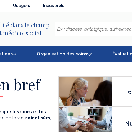
Usagers
Industriels
lité dans le champ
et médico-social
atient
Organisation des soins
Évaluati
n bref
S
 que les soins et les
e de la vie,
soient sûrs,
Nu