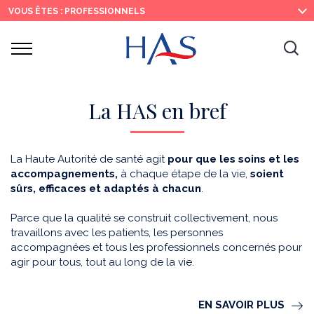
Recherche
Menu
Contenu
VOUS ÊTES : PROFESSIONNELS
principal
principal
Ouvrir
Ouv
le
menu
la
re
La HAS en bref
La Haute Autorité de santé agit
pour que les soins et les
accompagnements,
à chaque étape de la vie,
soient
sûrs, efficaces et adaptés à chacun
.
Parce que la qualité se construit collectivement, nous
travaillons avec les patients, les personnes
accompagnées et tous les professionnels concernés pour
agir pour tous, tout au long de la vie.
EN SAVOIR PLUS