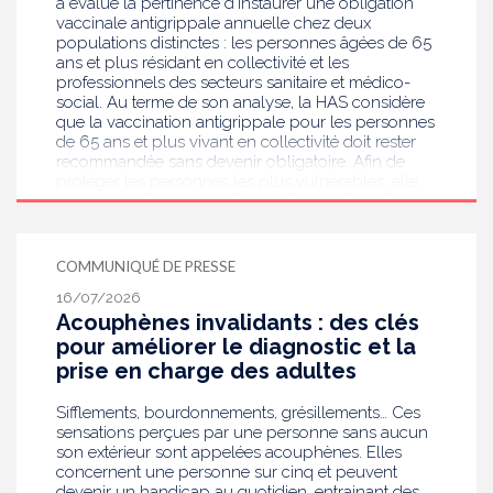
a évalué la pertinence d’instaurer une obligation
vaccinale antigrippale annuelle chez deux
populations distinctes : les personnes âgées de 65
ans et plus résidant en collectivité et les
professionnels des secteurs sanitaire et médico-
social. Au terme de son analyse, la HAS considère
que la vaccination antigrippale pour les personnes
de 65 ans et plus vivant en collectivité doit rester
recommandée sans devenir obligatoire. Afin de
protéger les personnes les plus vulnérables, elle
recommande en revanche la mise en place d’une
obligation vaccinale contre la grippe pour
l'ensemble des professionnels de santé, ainsi que
pour les autres professionnels travaillant dans les
COMMUNIQUÉ DE PRESSE
établissements de santé ou dans les
16/07/2026
établissements médicaux sociaux hébergeant des
Acouphènes invalidants : des clés
personnes âgées, en contact avec des personnes à
risque de grippe sévère, avec un déploiement
pour améliorer le diagnostic et la
prioritaire en Ehpad et en USLD.
prise en charge des adultes
Sifflements, bourdonnements, grésillements… Ces
sensations perçues par une personne sans aucun
son extérieur sont appelées acouphènes. Elles
concernent une personne sur cinq et peuvent
devenir un handicap au quotidien, entrainant des