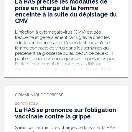
La HAS précise les modalités de
prise en charge de la femme
enceinte à la suite du dépistage du
CMV
L’infection à cytomégalovirus (CMV) est très
fréquente et généralement sans gravité chez les
adultes en bonne santé. Cependant, lorsqu'une
femme contracte ce virus dans les semaines qui
précèdent sa grossesse ou au début de celle-ci, il
peut entraîner des conséquences importantes pour
l'enfant, notamment des troubles auditifs ou
neurologiques. En juin 2025, la Haute Autorité de
santé (HAS) a recommandé le dépistage
systématique du CMV chez les femmes enceintes
dont le statut sérologique est inconnu ou négatif .
Saisie par le ministère en charge de la Santé, elle
COMMUNIQUÉ DE PRESSE
publie aujourd’hui des recommandations de
bonnes pratiques pour guider les professionnels
20/07/2026
de santé dans la prise en charge des femmes
La HAS se prononce sur l’obligation
enceintes à la suite de ce dépistage. Objectif :
vaccinale contre la grippe
réduire les risques de transmission au futur bébé.
Saisie par les ministres chargés de la Santé, la HAS