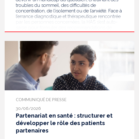
troubles du sommeil, des difficultés de
concentration, de l’isolement ou de l’anxiété. Face à
l’errance diagnostique et thérapeutique rencontrée
par les personnes concernées, la HAS s’est auto-
saisie pour formuler des recommandations de
bonnes pratiques pour améliorer le diagnostic et
l’accompagnement des personnes présentant des
acouphènes chroniques invalidants . Elle publie
aujourd’hui ses travaux, destinés aux
professionnels de santé [1] impliqués dans le suivi
de ces patients.
COMMUNIQUÉ DE PRESSE
30/06/2026
Partenariat en santé : structurer et
développer le rôle des patients
partenaires