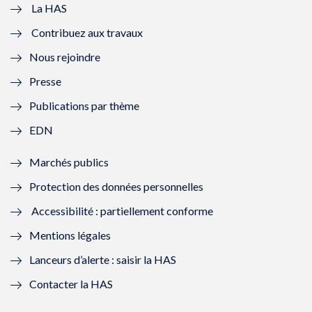
e
v
e
v
La HAS
Contribuez aux travaux
l
e
l
e
Nous rejoindre
l
l
l
l
Presse
e
l
e
l
Publications par thème
f
e
f
e
EDN
e
f
e
f
Marchés publics
n
e
n
e
Protection des données personnelles
ê
n
ê
n
Accessibilité : partiellement conforme
t
ê
t
ê
Mentions légales
r
t
r
t
Lanceurs d’alerte : saisir la HAS
e
r
e
r
Contacter la HAS
)
e
)
e