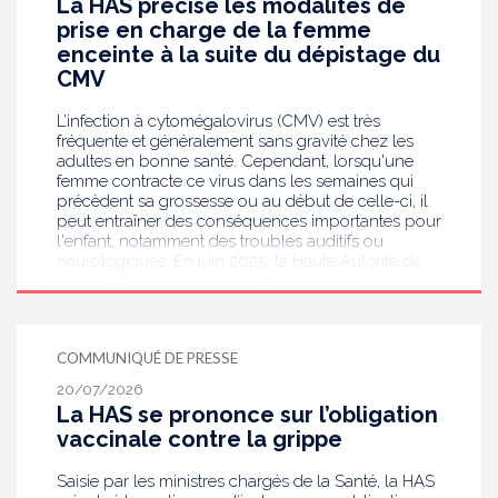
La HAS précise les modalités de
prise en charge de la femme
enceinte à la suite du dépistage du
CMV
L’infection à cytomégalovirus (CMV) est très
fréquente et généralement sans gravité chez les
adultes en bonne santé. Cependant, lorsqu'une
femme contracte ce virus dans les semaines qui
précèdent sa grossesse ou au début de celle-ci, il
peut entraîner des conséquences importantes pour
l'enfant, notamment des troubles auditifs ou
neurologiques. En juin 2025, la Haute Autorité de
santé (HAS) a recommandé le dépistage
systématique du CMV chez les femmes enceintes
dont le statut sérologique est inconnu ou négatif .
Saisie par le ministère en charge de la Santé, elle
COMMUNIQUÉ DE PRESSE
publie aujourd’hui des recommandations de
bonnes pratiques pour guider les professionnels
20/07/2026
de santé dans la prise en charge des femmes
La HAS se prononce sur l’obligation
enceintes à la suite de ce dépistage. Objectif :
vaccinale contre la grippe
réduire les risques de transmission au futur bébé.
Saisie par les ministres chargés de la Santé, la HAS