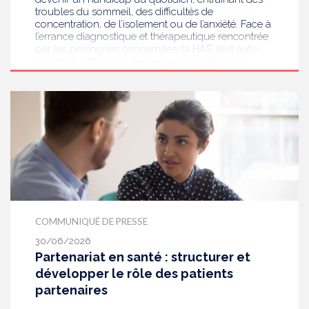
troubles du sommeil, des difficultés de
concentration, de l’isolement ou de l’anxiété. Face à
l’errance diagnostique et thérapeutique rencontrée
par les personnes concernées, la HAS s’est auto-
saisie pour formuler des recommandations de
bonnes pratiques pour améliorer le diagnostic et
l’accompagnement des personnes présentant des
acouphènes chroniques invalidants . Elle publie
aujourd’hui ses travaux, destinés aux
professionnels de santé [1] impliqués dans le suivi
de ces patients.
COMMUNIQUÉ DE PRESSE
30/06/2026
Partenariat en santé : structurer et
développer le rôle des patients
partenaires