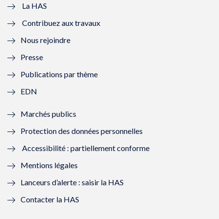
e
v
e
v
La HAS
Contribuez aux travaux
l
e
l
e
Nous rejoindre
l
l
l
l
Presse
e
l
e
l
Publications par thème
f
e
f
e
EDN
e
f
e
f
Marchés publics
n
e
n
e
Protection des données personnelles
ê
n
ê
n
Accessibilité : partiellement conforme
t
ê
t
ê
Mentions légales
r
t
r
t
Lanceurs d’alerte : saisir la HAS
e
r
e
r
Contacter la HAS
)
e
)
e