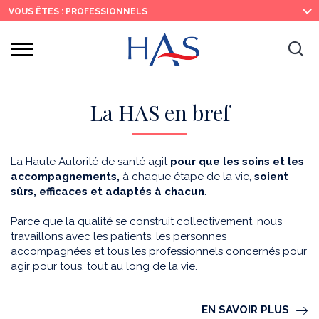
Recherche
Menu
Contenu
VOUS ÊTES : PROFESSIONNELS
principal
principal
Ouvrir
Ouv
le
menu
la
re
La HAS en bref
La Haute Autorité de santé agit
pour que les soins et les
accompagnements,
à chaque étape de la vie,
soient
sûrs, efficaces et adaptés à chacun
.
Parce que la qualité se construit collectivement, nous
travaillons avec les patients, les personnes
accompagnées et tous les professionnels concernés pour
agir pour tous, tout au long de la vie.
EN SAVOIR PLUS