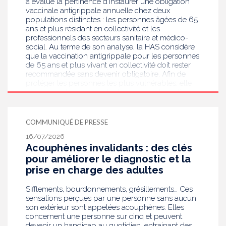
a évalué la pertinence d’instaurer une obligation
vaccinale antigrippale annuelle chez deux
populations distinctes : les personnes âgées de 65
ans et plus résidant en collectivité et les
professionnels des secteurs sanitaire et médico-
social. Au terme de son analyse, la HAS considère
que la vaccination antigrippale pour les personnes
de 65 ans et plus vivant en collectivité doit rester
recommandée sans devenir obligatoire. Afin de
protéger les personnes les plus vulnérables, elle
recommande en revanche la mise en place d’une
obligation vaccinale contre la grippe pour
l'ensemble des professionnels de santé, ainsi que
pour les autres professionnels travaillant dans les
COMMUNIQUÉ DE PRESSE
établissements de santé ou dans les
16/07/2026
établissements médicaux sociaux hébergeant des
Acouphènes invalidants : des clés
personnes âgées, en contact avec des personnes à
risque de grippe sévère, avec un déploiement
pour améliorer le diagnostic et la
prioritaire en Ehpad et en USLD.
prise en charge des adultes
Sifflements, bourdonnements, grésillements… Ces
sensations perçues par une personne sans aucun
son extérieur sont appelées acouphènes. Elles
concernent une personne sur cinq et peuvent
devenir un handicap au quotidien, entrainant des