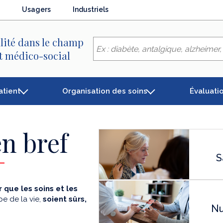
Usagers
Industriels
lité dans le champ
et médico-social
atient
Organisation des soins
Évaluati
n bref
S
 que les soins et les
e de la vie,
soient sûrs,
Nu