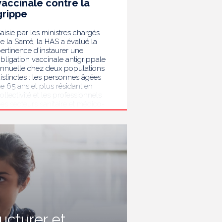
vaccinale contre la
grippe
aisie par les ministres chargés
e la Santé, la HAS a évalué la
ertinence d’instaurer une
bligation vaccinale antigrippale
nnuelle chez deux populations
istinctes : les personnes âgées
e 65 ans et plus résidant en
ollectivité et les professionnels
es secteurs sanitaire et médico-
ocial. Au terme de son analyse,
a HAS considère que la
accination antigrippale pour les
ersonnes de 65 ans et plus
ivant en collectivité doit rester
ecommandée sans devenir
bligatoire. Afin de protéger les
ersonnes les plus vulnérables,
lle recommande en revanche la
ise en place d’une obligation
accinale contre la grippe pour
'ensemble des professionnels de
ructurer et
anté, ainsi que pour les autres