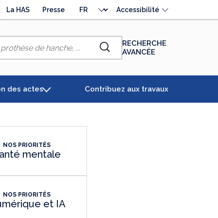
Choisir
La HAS
Presse
Accessibilité
la
langue
RECHERCHE
AVANCÉE
Chercher
on des actes
Contribuez aux travaux
NOS PRIORITÉS
anté mentale
NOS PRIORITÉS
mérique et IA