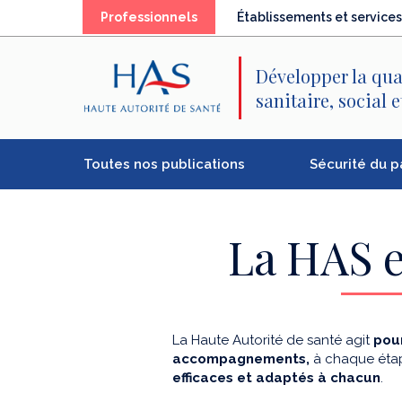
Recherche
Menu
Contenu
(élément
Professionnels
Établissements et services
principal
principal
séléctionné)
Développer la qua
sanitaire, social 
Toutes nos publications
Sécurité du p
La HAS e
La Haute Autorité de santé agit
pour
accompagnements,
à chaque étap
efficaces et adaptés à chacun
.