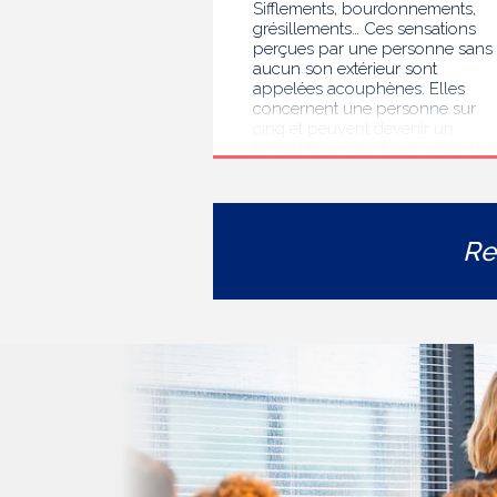
Sifflements, bourdonnements,
grésillements… Ces sensations
perçues par une personne sans
aucun son extérieur sont
appelées acouphènes. Elles
concernent une personne sur
cinq et peuvent devenir un
handicap au quotidien, entrainan
des troubles du sommeil, des
difficultés de concentration, de
l’isolement ou de l’anxiété. Face 
l’errance diagnostique et
Re
thérapeutique rencontrée par le
personnes concernées, la HAS
s’est auto-saisie pour formuler
des recommandations de bonne
pratiques pour améliorer le
diagnostic et l’accompagnement
des personnes présentant des
acouphènes chroniques
invalidants . Elle publie
aujourd’hui ses travaux, destinés
aux professionnels de santé [1]
impliqués dans le suivi de ces
patients.