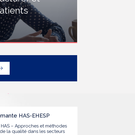
rofessionnels travaillant dans les
atients
tablissements de santé ou dans
es établissements médicaux
ociaux hébergeant des
ersonnes âgées, en contact
vec des personnes à risque de
rippe sévère, avec un
éploiement prioritaire en Ehpad
t en USLD.
lômante HAS-EHESP
la HAS – Approches et méthodes
de la qualité dans les secteurs