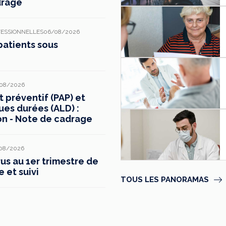
drage
FESSIONNELLES
06/08/2026
patients sous
08/2026
préventif (PAP) et
ues durées (ALD) :
on - Note de cadrage
08/2026
s au 1er trimestre de
e et suivi
TOUS LES PANORAMAS