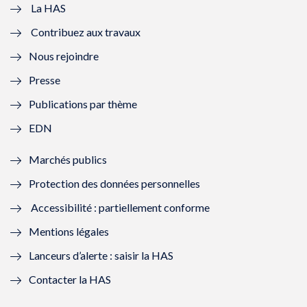
e
v
e
v
La HAS
Contribuez aux travaux
l
e
l
e
Nous rejoindre
l
l
l
l
Presse
e
l
e
l
Publications par thème
f
e
f
e
EDN
e
f
e
f
Marchés publics
n
e
n
e
Protection des données personnelles
ê
n
ê
n
Accessibilité : partiellement conforme
t
ê
t
ê
Mentions légales
r
t
r
t
Lanceurs d’alerte : saisir la HAS
e
r
e
r
Contacter la HAS
)
e
)
e