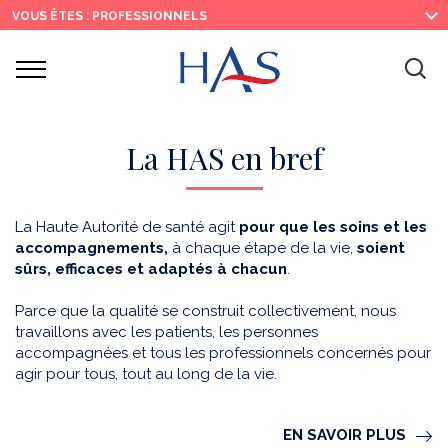
Recherche
Menu
Contenu
VOUS ÊTES : PROFESSIONNELS
principal
principal
Ouvrir
Ouv
le
menu
la
re
La HAS en bref
La Haute Autorité de santé agit
pour que les soins et les
accompagnements,
à chaque étape de la vie,
soient
sûrs, efficaces et adaptés à chacun
.
Parce que la qualité se construit collectivement, nous
travaillons avec les patients, les personnes
accompagnées et tous les professionnels concernés pour
agir pour tous, tout au long de la vie.
EN SAVOIR PLUS