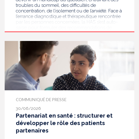
troubles du sommeil, des difficultés de
concentration, de l’isolement ou de l’anxiété. Face à
l’errance diagnostique et thérapeutique rencontrée
par les personnes concernées, la HAS s’est auto-
saisie pour formuler des recommandations de
bonnes pratiques pour améliorer le diagnostic et
l’accompagnement des personnes présentant des
acouphènes chroniques invalidants . Elle publie
aujourd’hui ses travaux, destinés aux
professionnels de santé [1] impliqués dans le suivi
de ces patients.
COMMUNIQUÉ DE PRESSE
30/06/2026
Partenariat en santé : structurer et
développer le rôle des patients
partenaires