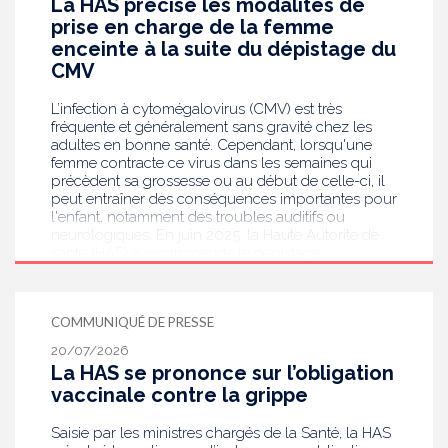
La HAS précise les modalités de
prise en charge de la femme
enceinte à la suite du dépistage du
CMV
L’infection à cytomégalovirus (CMV) est très
fréquente et généralement sans gravité chez les
adultes en bonne santé. Cependant, lorsqu'une
femme contracte ce virus dans les semaines qui
précèdent sa grossesse ou au début de celle-ci, il
peut entraîner des conséquences importantes pour
l'enfant, notamment des troubles auditifs ou
neurologiques. En juin 2025, la Haute Autorité de
santé (HAS) a recommandé le dépistage
systématique du CMV chez les femmes enceintes
dont le statut sérologique est inconnu ou négatif .
Saisie par le ministère en charge de la Santé, elle
COMMUNIQUÉ DE PRESSE
publie aujourd’hui des recommandations de
bonnes pratiques pour guider les professionnels
20/07/2026
de santé dans la prise en charge des femmes
La HAS se prononce sur l’obligation
enceintes à la suite de ce dépistage. Objectif :
vaccinale contre la grippe
réduire les risques de transmission au futur bébé.
Saisie par les ministres chargés de la Santé, la HAS