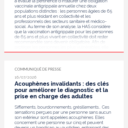
a évalué la pertinence d’instaurer une obligation
vaccinale antigrippale annuelle chez deux
populations distinctes : les personnes âgées de 65
ans et plus résidant en collectivité et les
professionnels des secteurs sanitaire et médico-
social. Au terme de son analyse, la HAS considère
que la vaccination antigrippale pour les personnes
de 65 ans et plus vivant en collectivité doit rester
recommandée sans devenir obligatoire. Afin de
protéger les personnes les plus vulnérables, elle
recommande en revanche la mise en place d’une
obligation vaccinale contre la grippe pour
l'ensemble des professionnels de santé, ainsi que
pour les autres professionnels travaillant dans les
COMMUNIQUÉ DE PRESSE
établissements de santé ou dans les
16/07/2026
établissements médicaux sociaux hébergeant des
Acouphènes invalidants : des clés
personnes âgées, en contact avec des personnes à
risque de grippe sévère, avec un déploiement
pour améliorer le diagnostic et la
prioritaire en Ehpad et en USLD.
prise en charge des adultes
Sifflements, bourdonnements, grésillements… Ces
sensations perçues par une personne sans aucun
son extérieur sont appelées acouphènes. Elles
concernent une personne sur cinq et peuvent
devenir un handicap au quotidien, entrainant des