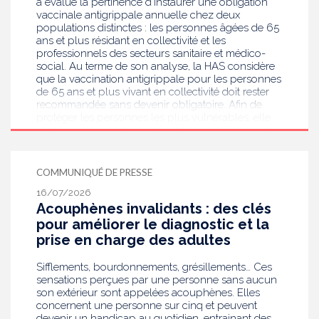
a évalué la pertinence d’instaurer une obligation
vaccinale antigrippale annuelle chez deux
populations distinctes : les personnes âgées de 65
ans et plus résidant en collectivité et les
professionnels des secteurs sanitaire et médico-
social. Au terme de son analyse, la HAS considère
que la vaccination antigrippale pour les personnes
de 65 ans et plus vivant en collectivité doit rester
recommandée sans devenir obligatoire. Afin de
protéger les personnes les plus vulnérables, elle
recommande en revanche la mise en place d’une
obligation vaccinale contre la grippe pour
l'ensemble des professionnels de santé, ainsi que
pour les autres professionnels travaillant dans les
COMMUNIQUÉ DE PRESSE
établissements de santé ou dans les
16/07/2026
établissements médicaux sociaux hébergeant des
Acouphènes invalidants : des clés
personnes âgées, en contact avec des personnes à
risque de grippe sévère, avec un déploiement
pour améliorer le diagnostic et la
prioritaire en Ehpad et en USLD.
prise en charge des adultes
Sifflements, bourdonnements, grésillements… Ces
sensations perçues par une personne sans aucun
son extérieur sont appelées acouphènes. Elles
concernent une personne sur cinq et peuvent
devenir un handicap au quotidien, entrainant des