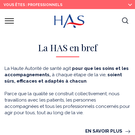
Recherche
Menu
Contenu
VOUS ÊTES : PROFESSIONNELS
principal
principal
Ouvrir
Ouv
le
menu
la
re
La HAS en bref
La Haute Autorité de santé agit
pour que les soins et les
accompagnements,
à chaque étape de la vie,
soient
sûrs, efficaces et adaptés à chacun
.
Parce que la qualité se construit collectivement, nous
travaillons avec les patients, les personnes
accompagnées et tous les professionnels concernés pour
agir pour tous, tout au long de la vie.
EN SAVOIR PLUS