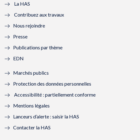
e
v
e
v
La HAS
Contribuez aux travaux
l
e
l
e
Nous rejoindre
l
l
l
l
Presse
e
l
e
l
Publications par thème
f
e
f
e
EDN
e
f
e
f
Marchés publics
n
e
n
e
Protection des données personnelles
ê
n
ê
n
Accessibilité : partiellement conforme
t
ê
t
ê
Mentions légales
r
t
r
t
Lanceurs d’alerte : saisir la HAS
e
r
e
r
Contacter la HAS
)
e
)
e