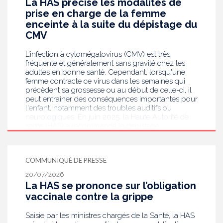
La HAS précise les modalités de
prise en charge de la femme
enceinte à la suite du dépistage du
CMV
L’infection à cytomégalovirus (CMV) est très
fréquente et généralement sans gravité chez les
adultes en bonne santé. Cependant, lorsqu'une
femme contracte ce virus dans les semaines qui
précèdent sa grossesse ou au début de celle-ci, il
peut entraîner des conséquences importantes pour
l'enfant, notamment des troubles auditifs ou
neurologiques. En juin 2025, la Haute Autorité de
santé (HAS) a recommandé le dépistage
systématique du CMV chez les femmes enceintes
dont le statut sérologique est inconnu ou négatif .
Saisie par le ministère en charge de la Santé, elle
COMMUNIQUÉ DE PRESSE
publie aujourd’hui des recommandations de
bonnes pratiques pour guider les professionnels
20/07/2026
de santé dans la prise en charge des femmes
La HAS se prononce sur l’obligation
enceintes à la suite de ce dépistage. Objectif :
vaccinale contre la grippe
réduire les risques de transmission au futur bébé.
Saisie par les ministres chargés de la Santé, la HAS