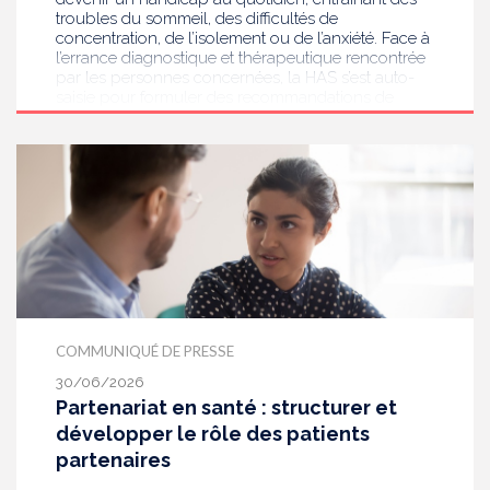
troubles du sommeil, des difficultés de
concentration, de l’isolement ou de l’anxiété. Face à
l’errance diagnostique et thérapeutique rencontrée
par les personnes concernées, la HAS s’est auto-
saisie pour formuler des recommandations de
bonnes pratiques pour améliorer le diagnostic et
l’accompagnement des personnes présentant des
acouphènes chroniques invalidants . Elle publie
aujourd’hui ses travaux, destinés aux
professionnels de santé [1] impliqués dans le suivi
de ces patients.
COMMUNIQUÉ DE PRESSE
30/06/2026
Partenariat en santé : structurer et
développer le rôle des patients
partenaires