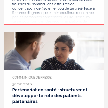
troubles du sommeil, des difficultés de
concentration, de l’isolement ou de l’anxiété. Face à
l’errance diagnostique et thérapeutique rencontrée
par les personnes concernées, la HAS s’est auto-
saisie pour formuler des recommandations de
bonnes pratiques pour améliorer le diagnostic et
l’accompagnement des personnes présentant des
acouphènes chroniques invalidants . Elle publie
aujourd’hui ses travaux, destinés aux
professionnels de santé [1] impliqués dans le suivi
de ces patients.
COMMUNIQUÉ DE PRESSE
30/06/2026
Partenariat en santé : structurer et
développer le rôle des patients
partenaires