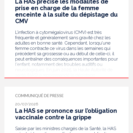
La HAS précise les modalités de
prise en charge de la femme
enceinte à la suite du dépistage du
CMV
L’infection à cytomégalovirus (CMV) est très
fréquente et généralement sans gravité chez les
adultes en bonne santé. Cependant, lorsqu'une
femme contracte ce virus dans les semaines qui
précèdent sa grossesse ou au début de celle-ci, il
peut entraîner des conséquences importantes pour
l'enfant, notamment des troubles auditifs ou
neurologiques. En juin 2025, la Haute Autorité de
santé (HAS) a recommandé le dépistage
systématique du CMV chez les femmes enceintes
dont le statut sérologique est inconnu ou négatif .
Saisie par le ministère en charge de la Santé, elle
COMMUNIQUÉ DE PRESSE
publie aujourd’hui des recommandations de
bonnes pratiques pour guider les professionnels
20/07/2026
de santé dans la prise en charge des femmes
La HAS se prononce sur l’obligation
enceintes à la suite de ce dépistage. Objectif :
vaccinale contre la grippe
réduire les risques de transmission au futur bébé.
Saisie par les ministres chargés de la Santé, la HAS