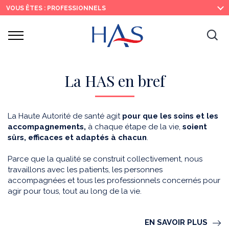
Recherche
Menu
Contenu
VOUS ÊTES : PROFESSIONNELS
principal
principal
Ouvrir
Ouv
le
menu
la
re
La HAS en bref
La Haute Autorité de santé agit
pour que les soins et les
accompagnements,
à chaque étape de la vie,
soient
sûrs, efficaces et adaptés à chacun
.
Parce que la qualité se construit collectivement, nous
travaillons avec les patients, les personnes
accompagnées et tous les professionnels concernés pour
agir pour tous, tout au long de la vie.
EN SAVOIR PLUS