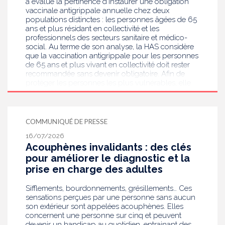
a évalué la pertinence d’instaurer une obligation
vaccinale antigrippale annuelle chez deux
populations distinctes : les personnes âgées de 65
ans et plus résidant en collectivité et les
professionnels des secteurs sanitaire et médico-
social. Au terme de son analyse, la HAS considère
que la vaccination antigrippale pour les personnes
de 65 ans et plus vivant en collectivité doit rester
recommandée sans devenir obligatoire. Afin de
protéger les personnes les plus vulnérables, elle
recommande en revanche la mise en place d’une
obligation vaccinale contre la grippe pour
l'ensemble des professionnels de santé, ainsi que
pour les autres professionnels travaillant dans les
COMMUNIQUÉ DE PRESSE
établissements de santé ou dans les
16/07/2026
établissements médicaux sociaux hébergeant des
Acouphènes invalidants : des clés
personnes âgées, en contact avec des personnes à
risque de grippe sévère, avec un déploiement
pour améliorer le diagnostic et la
prioritaire en Ehpad et en USLD.
prise en charge des adultes
Sifflements, bourdonnements, grésillements… Ces
sensations perçues par une personne sans aucun
son extérieur sont appelées acouphènes. Elles
concernent une personne sur cinq et peuvent
devenir un handicap au quotidien, entrainant des