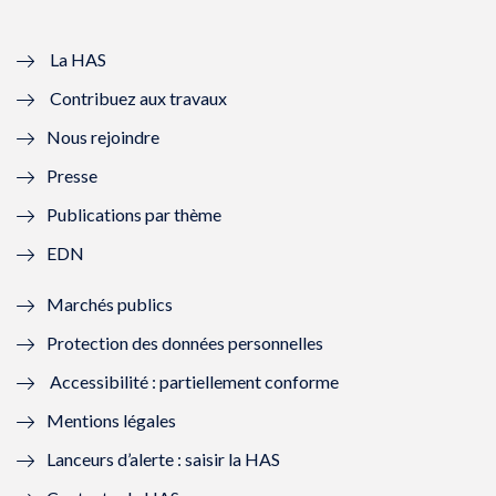
v
u
v
u
e
v
e
v
La HAS
Contribuez aux travaux
l
e
l
e
Nous rejoindre
l
l
l
l
Presse
e
l
e
l
Publications par thème
f
e
f
e
EDN
e
f
e
f
Marchés publics
n
e
n
e
Protection des données personnelles
ê
n
ê
n
Accessibilité : partiellement conforme
t
ê
t
ê
Mentions légales
r
t
r
t
Lanceurs d’alerte : saisir la HAS
e
r
e
r