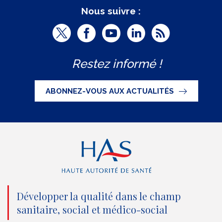
Nous suivre :
T
F
Y
L
R
w
a
o
i
S
Restez informé !
i
c
u
n
S
t
e
t
k
ABONNEZ-VOUS AUX ACTUALITÉS
t
b
u
e
e
o
b
d
r
o
e
I
(
k
(
n
n
(
n
(
o
n
o
n
Développer la qualité dans le champ
sanitaire, social et médico-social
u
o
u
o