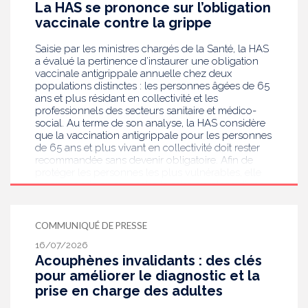
La HAS se prononce sur l’obligation
enceintes à la suite de ce dépistage. Objectif :
vaccinale contre la grippe
réduire les risques de transmission au futur bébé.
Saisie par les ministres chargés de la Santé, la HAS
a évalué la pertinence d’instaurer une obligation
vaccinale antigrippale annuelle chez deux
populations distinctes : les personnes âgées de 65
ans et plus résidant en collectivité et les
professionnels des secteurs sanitaire et médico-
social. Au terme de son analyse, la HAS considère
que la vaccination antigrippale pour les personnes
de 65 ans et plus vivant en collectivité doit rester
recommandée sans devenir obligatoire. Afin de
protéger les personnes les plus vulnérables, elle
recommande en revanche la mise en place d’une
obligation vaccinale contre la grippe pour
l'ensemble des professionnels de santé, ainsi que
pour les autres professionnels travaillant dans les
COMMUNIQUÉ DE PRESSE
établissements de santé ou dans les
16/07/2026
établissements médicaux sociaux hébergeant des
Acouphènes invalidants : des clés
personnes âgées, en contact avec des personnes à
risque de grippe sévère, avec un déploiement
pour améliorer le diagnostic et la
prioritaire en Ehpad et en USLD.
prise en charge des adultes