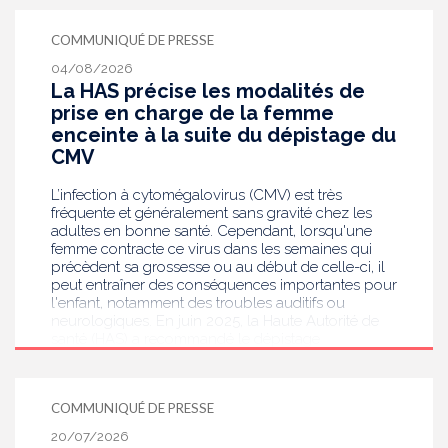
COMMUNIQUÉ DE PRESSE
04/08/2026
La HAS précise les modalités de
prise en charge de la femme
enceinte à la suite du dépistage du
CMV
L’infection à cytomégalovirus (CMV) est très
fréquente et généralement sans gravité chez les
adultes en bonne santé. Cependant, lorsqu'une
femme contracte ce virus dans les semaines qui
précèdent sa grossesse ou au début de celle-ci, il
peut entraîner des conséquences importantes pour
l'enfant, notamment des troubles auditifs ou
neurologiques. En juin 2025, la Haute Autorité de
santé (HAS) a recommandé le dépistage
systématique du CMV chez les femmes enceintes
dont le statut sérologique est inconnu ou négatif .
Saisie par le ministère en charge de la Santé, elle
COMMUNIQUÉ DE PRESSE
publie aujourd’hui des recommandations de
bonnes pratiques pour guider les professionnels
20/07/2026
de santé dans la prise en charge des femmes