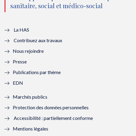
sanitaire, social et médico-social
u
o
u
o
v
u
v
u
e
v
e
v
La HAS
Contribuez aux travaux
l
e
l
e
Nous rejoindre
l
l
l
l
Presse
e
l
e
l
Publications par thème
f
e
f
e
EDN
e
f
e
f
Marchés publics
n
e
n
e
Protection des données personnelles
ê
n
ê
n
Accessibilité : partiellement conforme
t
ê
t
ê
Mentions légales
r
t
r
t