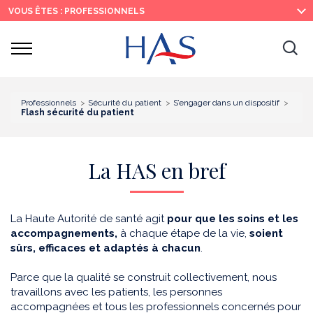
Recherche
Menu
Contenu
VOUS ÊTES : PROFESSIONNELS
principal
principal
Ouvrir
Ouv
le
menu
la
re
Professionnels
Sécurité du patient
S’engager dans un dispositif
Flash sécurité du patient
La HAS en bref
La Haute Autorité de santé agit
pour que les soins et les
accompagnements,
à chaque étape de la vie,
soient
sûrs, efficaces et adaptés à chacun
.
Parce que la qualité se construit collectivement, nous
travaillons avec les patients, les personnes
accompagnées et tous les professionnels concernés pour