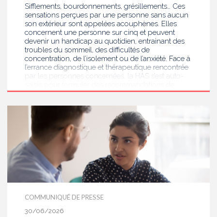
Sifflements, bourdonnements, grésillements… Ces
sensations perçues par une personne sans aucun
son extérieur sont appelées acouphènes. Elles
concernent une personne sur cinq et peuvent
devenir un handicap au quotidien, entrainant des
troubles du sommeil, des difficultés de
concentration, de l’isolement ou de l’anxiété. Face à
l’errance diagnostique et thérapeutique rencontrée
par les personnes concernées, la HAS s’est auto-
saisie pour formuler des recommandations de
bonnes pratiques pour améliorer le diagnostic et
l’accompagnement des personnes présentant des
acouphènes chroniques invalidants . Elle publie
aujourd’hui ses travaux, destinés aux
professionnels de santé [1] impliqués dans le suivi
de ces patients.
COMMUNIQUÉ DE PRESSE
30/06/2026