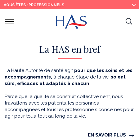
Recherche
Menu
Contenu
VOUS ÊTES : PROFESSIONNELS
principal
principal
Ouvrir
Ouv
le
menu
la
re
La HAS en bref
La Haute Autorité de santé agit
pour que les soins et les
accompagnements,
à chaque étape de la vie,
soient
sûrs, efficaces et adaptés à chacun
.
Parce que la qualité se construit collectivement, nous
travaillons avec les patients, les personnes
accompagnées et tous les professionnels concernés pour
agir pour tous, tout au long de la vie.
EN SAVOIR PLUS