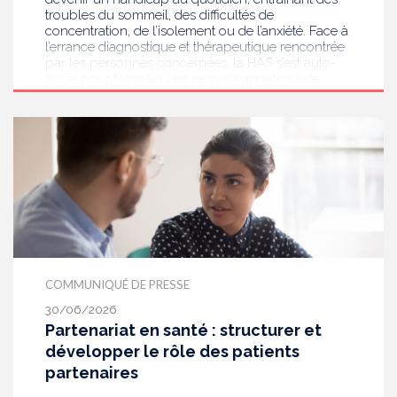
troubles du sommeil, des difficultés de
concentration, de l’isolement ou de l’anxiété. Face à
l’errance diagnostique et thérapeutique rencontrée
par les personnes concernées, la HAS s’est auto-
saisie pour formuler des recommandations de
bonnes pratiques pour améliorer le diagnostic et
l’accompagnement des personnes présentant des
acouphènes chroniques invalidants . Elle publie
aujourd’hui ses travaux, destinés aux
professionnels de santé [1] impliqués dans le suivi
de ces patients.
COMMUNIQUÉ DE PRESSE
30/06/2026
Partenariat en santé : structurer et
développer le rôle des patients
partenaires