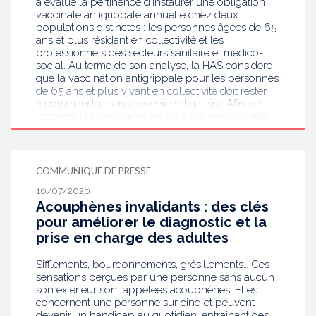
a évalué la pertinence d’instaurer une obligation
vaccinale antigrippale annuelle chez deux
populations distinctes : les personnes âgées de 65
ans et plus résidant en collectivité et les
professionnels des secteurs sanitaire et médico-
social. Au terme de son analyse, la HAS considère
que la vaccination antigrippale pour les personnes
de 65 ans et plus vivant en collectivité doit rester
recommandée sans devenir obligatoire. Afin de
protéger les personnes les plus vulnérables, elle
recommande en revanche la mise en place d’une
obligation vaccinale contre la grippe pour
l'ensemble des professionnels de santé, ainsi que
pour les autres professionnels travaillant dans les
COMMUNIQUÉ DE PRESSE
établissements de santé ou dans les
16/07/2026
établissements médicaux sociaux hébergeant des
Acouphènes invalidants : des clés
personnes âgées, en contact avec des personnes à
risque de grippe sévère, avec un déploiement
pour améliorer le diagnostic et la
prioritaire en Ehpad et en USLD.
prise en charge des adultes
Sifflements, bourdonnements, grésillements… Ces
sensations perçues par une personne sans aucun
son extérieur sont appelées acouphènes. Elles
concernent une personne sur cinq et peuvent
devenir un handicap au quotidien, entrainant des