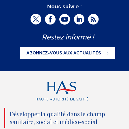
Nous suivre :
T
F
Y
L
R
w
a
o
i
S
Restez informé !
i
c
u
n
S
t
e
t
k
ABONNEZ-VOUS AUX ACTUALITÉS
t
b
u
e
e
o
b
d
r
o
e
I
(
k
(
n
n
(
n
(
o
n
o
n
Développer la qualité dans le champ
sanitaire, social et médico-social
u
o
u
o