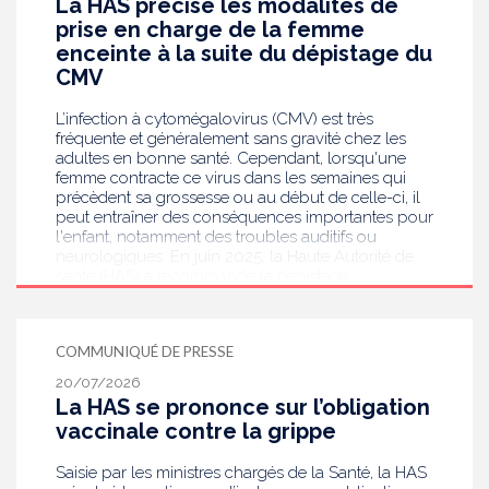
La HAS précise les modalités de
prise en charge de la femme
enceinte à la suite du dépistage du
CMV
L’infection à cytomégalovirus (CMV) est très
fréquente et généralement sans gravité chez les
adultes en bonne santé. Cependant, lorsqu'une
femme contracte ce virus dans les semaines qui
précèdent sa grossesse ou au début de celle-ci, il
peut entraîner des conséquences importantes pour
l'enfant, notamment des troubles auditifs ou
neurologiques. En juin 2025, la Haute Autorité de
santé (HAS) a recommandé le dépistage
systématique du CMV chez les femmes enceintes
dont le statut sérologique est inconnu ou négatif .
Saisie par le ministère en charge de la Santé, elle
COMMUNIQUÉ DE PRESSE
publie aujourd’hui des recommandations de
bonnes pratiques pour guider les professionnels
20/07/2026
de santé dans la prise en charge des femmes
La HAS se prononce sur l’obligation
enceintes à la suite de ce dépistage. Objectif :
vaccinale contre la grippe
réduire les risques de transmission au futur bébé.
Saisie par les ministres chargés de la Santé, la HAS