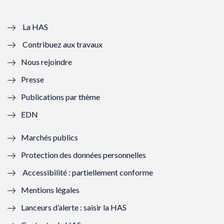
v
u
v
u
e
v
e
v
La HAS
Contribuez aux travaux
l
e
l
e
Nous rejoindre
l
l
l
l
Presse
e
l
e
l
Publications par thème
f
e
f
e
EDN
e
f
e
f
Marchés publics
n
e
n
e
Protection des données personnelles
ê
n
ê
n
Accessibilité : partiellement conforme
t
ê
t
ê
Mentions légales
r
t
r
t
Lanceurs d’alerte : saisir la HAS
e
r
e
r