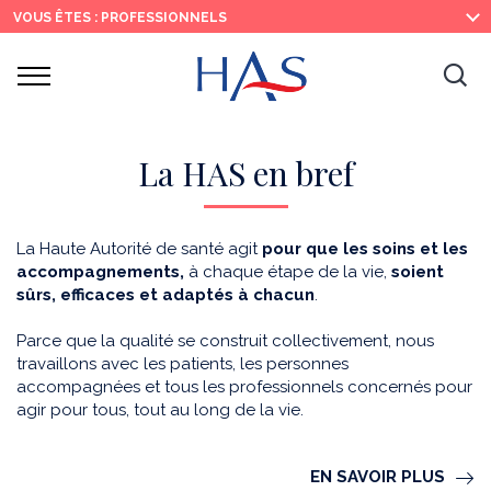
Recherche
Menu
Contenu
VOUS ÊTES : PROFESSIONNELS
principal
principal
Ouvrir
Ouv
le
menu
la
re
La HAS en bref
La Haute Autorité de santé agit
pour que les soins et les
accompagnements,
à chaque étape de la vie,
soient
sûrs, efficaces et adaptés à chacun
.
Parce que la qualité se construit collectivement, nous
travaillons avec les patients, les personnes
accompagnées et tous les professionnels concernés pour
agir pour tous, tout au long de la vie.
EN SAVOIR PLUS