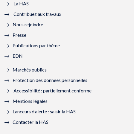
e
v
e
v
La HAS
Contribuez aux travaux
l
e
l
e
Nous rejoindre
l
l
l
l
Presse
e
l
e
l
Publications par thème
f
e
f
e
EDN
e
f
e
f
Marchés publics
n
e
n
e
Protection des données personnelles
ê
n
ê
n
Accessibilité : partiellement conforme
t
ê
t
ê
Mentions légales
r
t
r
t
Lanceurs d’alerte : saisir la HAS
e
r
e
r
Contacter la HAS
)
e
)
e