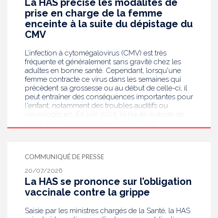
La HAS précise les modalités de
prise en charge de la femme
enceinte à la suite du dépistage du
CMV
L’infection à cytomégalovirus (CMV) est très
fréquente et généralement sans gravité chez les
adultes en bonne santé. Cependant, lorsqu'une
femme contracte ce virus dans les semaines qui
précèdent sa grossesse ou au début de celle-ci, il
peut entraîner des conséquences importantes pour
l'enfant, notamment des troubles auditifs ou
neurologiques. En juin 2025, la Haute Autorité de
santé (HAS) a recommandé le dépistage
systématique du CMV chez les femmes enceintes
dont le statut sérologique est inconnu ou négatif .
Saisie par le ministère en charge de la Santé, elle
COMMUNIQUÉ DE PRESSE
publie aujourd’hui des recommandations de
bonnes pratiques pour guider les professionnels
20/07/2026
de santé dans la prise en charge des femmes
La HAS se prononce sur l’obligation
enceintes à la suite de ce dépistage. Objectif :
vaccinale contre la grippe
réduire les risques de transmission au futur bébé.
Saisie par les ministres chargés de la Santé, la HAS