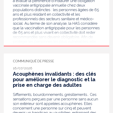
a évalué la pertinence d’instaurer une obligation
vaccinale antigrippale annuelle chez deux
populations distinctes : les personnes âgées de 65
ans et plus résidant en collectivité et les
professionnels des secteurs sanitaire et médico-
social. Au terme de son analyse, la HAS considère
que la vaccination antigrippale pour les personnes
de 65 ans et plus vivant en collectivité doit rester
recommandée sans devenir obligatoire. Afin de
protéger les personnes les plus vulnérables, elle
recommande en revanche la mise en place d’une
obligation vaccinale contre la grippe pour
l'ensemble des professionnels de santé, ainsi que
pour les autres professionnels travaillant dans les
COMMUNIQUÉ DE PRESSE
établissements de santé ou dans les
16/07/2026
établissements médicaux sociaux hébergeant des
Acouphènes invalidants : des clés
personnes âgées, en contact avec des personnes à
risque de grippe sévère, avec un déploiement
pour améliorer le diagnostic et la
prioritaire en Ehpad et en USLD.
prise en charge des adultes
Sifflements, bourdonnements, grésillements… Ces
sensations perçues par une personne sans aucun
son extérieur sont appelées acouphènes. Elles
concernent une personne sur cinq et peuvent
devenir un handicap au quotidien, entrainant des