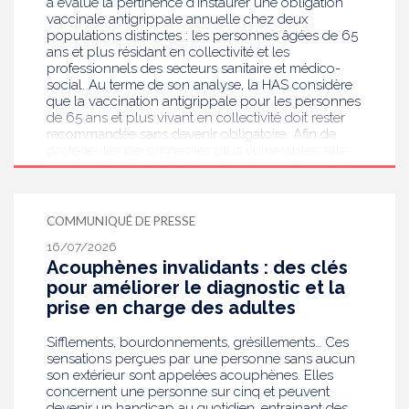
a évalué la pertinence d’instaurer une obligation
vaccinale antigrippale annuelle chez deux
populations distinctes : les personnes âgées de 65
ans et plus résidant en collectivité et les
professionnels des secteurs sanitaire et médico-
social. Au terme de son analyse, la HAS considère
que la vaccination antigrippale pour les personnes
de 65 ans et plus vivant en collectivité doit rester
recommandée sans devenir obligatoire. Afin de
protéger les personnes les plus vulnérables, elle
recommande en revanche la mise en place d’une
obligation vaccinale contre la grippe pour
l'ensemble des professionnels de santé, ainsi que
pour les autres professionnels travaillant dans les
COMMUNIQUÉ DE PRESSE
établissements de santé ou dans les
16/07/2026
établissements médicaux sociaux hébergeant des
Acouphènes invalidants : des clés
personnes âgées, en contact avec des personnes à
risque de grippe sévère, avec un déploiement
pour améliorer le diagnostic et la
prioritaire en Ehpad et en USLD.
prise en charge des adultes
Sifflements, bourdonnements, grésillements… Ces
sensations perçues par une personne sans aucun
son extérieur sont appelées acouphènes. Elles
concernent une personne sur cinq et peuvent
devenir un handicap au quotidien, entrainant des