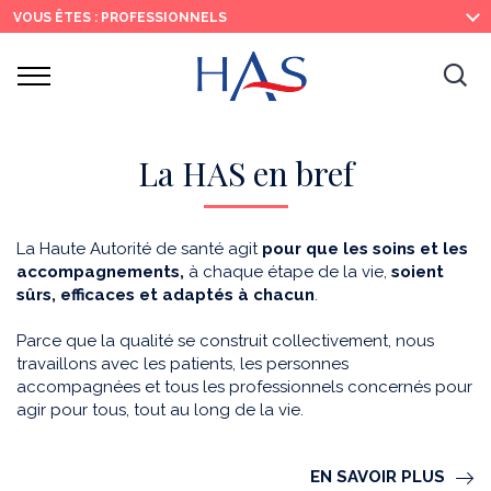
Recherche
Menu
Contenu
VOUS ÊTES : PROFESSIONNELS
principal
principal
Ouvrir
Ouv
le
menu
la
re
La HAS en bref
La Haute Autorité de santé agit
pour que les soins et les
accompagnements,
à chaque étape de la vie,
soient
sûrs, efficaces et adaptés à chacun
.
Parce que la qualité se construit collectivement, nous
travaillons avec les patients, les personnes
accompagnées et tous les professionnels concernés pour
agir pour tous, tout au long de la vie.
EN SAVOIR PLUS