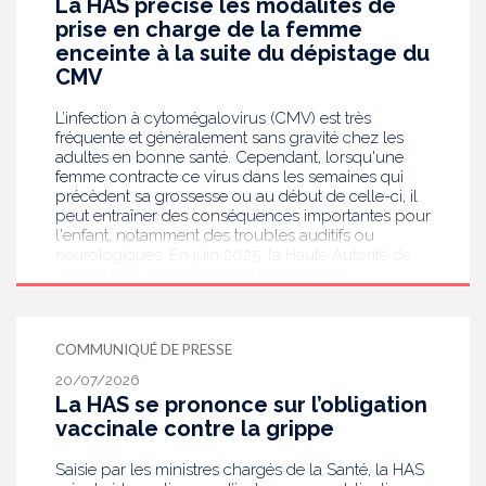
La HAS précise les modalités de
prise en charge de la femme
enceinte à la suite du dépistage du
CMV
L’infection à cytomégalovirus (CMV) est très
fréquente et généralement sans gravité chez les
adultes en bonne santé. Cependant, lorsqu'une
femme contracte ce virus dans les semaines qui
précèdent sa grossesse ou au début de celle-ci, il
peut entraîner des conséquences importantes pour
l'enfant, notamment des troubles auditifs ou
neurologiques. En juin 2025, la Haute Autorité de
santé (HAS) a recommandé le dépistage
systématique du CMV chez les femmes enceintes
dont le statut sérologique est inconnu ou négatif .
Saisie par le ministère en charge de la Santé, elle
COMMUNIQUÉ DE PRESSE
publie aujourd’hui des recommandations de
bonnes pratiques pour guider les professionnels
20/07/2026
de santé dans la prise en charge des femmes
La HAS se prononce sur l’obligation
enceintes à la suite de ce dépistage. Objectif :
vaccinale contre la grippe
réduire les risques de transmission au futur bébé.
Saisie par les ministres chargés de la Santé, la HAS