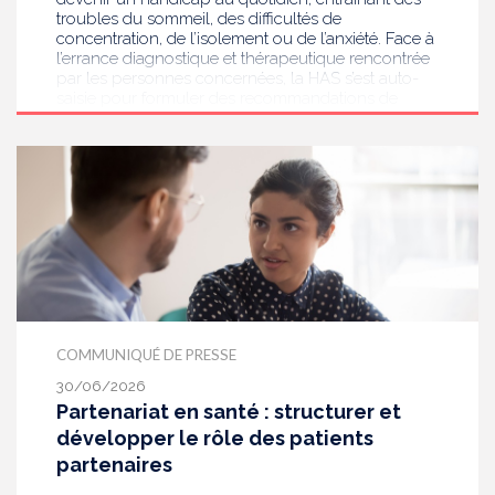
troubles du sommeil, des difficultés de
concentration, de l’isolement ou de l’anxiété. Face à
l’errance diagnostique et thérapeutique rencontrée
par les personnes concernées, la HAS s’est auto-
saisie pour formuler des recommandations de
bonnes pratiques pour améliorer le diagnostic et
l’accompagnement des personnes présentant des
acouphènes chroniques invalidants . Elle publie
aujourd’hui ses travaux, destinés aux
professionnels de santé [1] impliqués dans le suivi
de ces patients.
COMMUNIQUÉ DE PRESSE
30/06/2026
Partenariat en santé : structurer et
développer le rôle des patients
partenaires