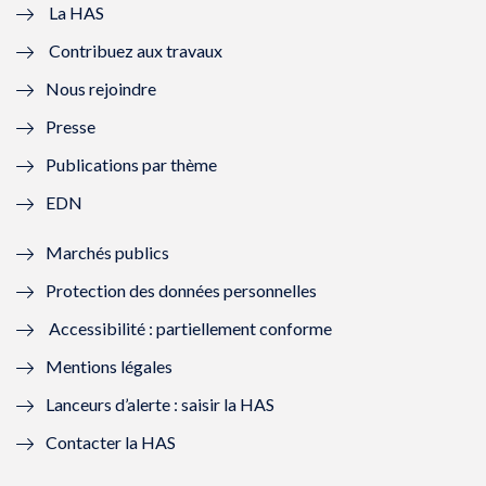
e
v
e
v
La HAS
Contribuez aux travaux
l
e
l
e
Nous rejoindre
l
l
l
l
Presse
e
l
e
l
Publications par thème
f
e
f
e
EDN
e
f
e
f
Marchés publics
n
e
n
e
Protection des données personnelles
ê
n
ê
n
Accessibilité : partiellement conforme
t
ê
t
ê
Mentions légales
r
t
r
t
Lanceurs d’alerte : saisir la HAS
e
r
e
r
Contacter la HAS
)
e
)
e