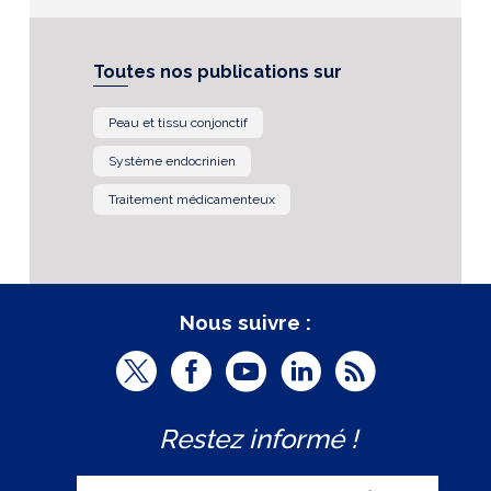
Toutes nos publications sur
Peau et tissu conjonctif
Système endocrinien
Traitement médicamenteux
Nous suivre :
T
F
Y
L
R
w
a
o
i
S
Restez informé !
i
c
u
n
S