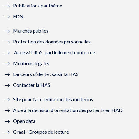
Publications par thème
f
e
f
e
EDN
e
f
e
f
Marchés publics
n
e
n
e
Protection des données personnelles
ê
n
ê
n
Accessibilité : partiellement conforme
t
ê
t
ê
Mentions légales
r
t
r
t
Lanceurs d’alerte : saisir la HAS
e
r
e
r
Contacter la HAS
)
e
)
e
Site pour l'accréditation des médecins
)
)
Aide à la décision d'orientation des patients en HAD
Open data
Graal - Groupes de lecture