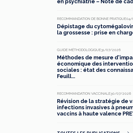
en psychiatrie – Note de ca
RECOMMANDATION DE BONNE PRATIQUE
04/
Dépistage du cytomégaloviru
la grossesse : prise en charg
GUIDE MÉTHODOLOGIQUE
31/07/2026
Méthodes de mesure d'impac
économique des interventio
sociales : état des connaiss
Feuill...
RECOMMANDATION VACCINALE
30/07/2026
Révision de la stratégie de 
infections invasives à pneu
vaccins à haute valence PREV