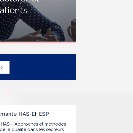
rofessionnels travaillant dans les
atients
tablissements de santé ou dans
es établissements médicaux
ociaux hébergeant des
ersonnes âgées, en contact
vec des personnes à risque de
rippe sévère, avec un
éploiement prioritaire en Ehpad
t en USLD.
lômante HAS-EHESP
la HAS – Approches et méthodes
de la qualité dans les secteurs