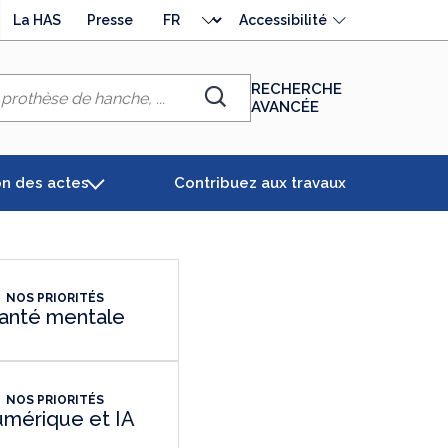
Choisir
La HAS
Presse
Accessibilité
la
langue
RECHERCHE
AVANCÉE
Chercher
on des actes
Contribuez aux travaux
NOS PRIORITÉS
anté mentale
NOS PRIORITÉS
mérique et IA