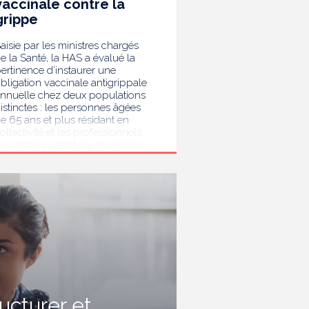
vaccinale contre la
grippe
aisie par les ministres chargés
e la Santé, la HAS a évalué la
ertinence d’instaurer une
bligation vaccinale antigrippale
nnuelle chez deux populations
istinctes : les personnes âgées
e 65 ans et plus résidant en
ollectivité et les professionnels
es secteurs sanitaire et médico-
ocial. Au terme de son analyse,
a HAS considère que la
accination antigrippale pour les
ersonnes de 65 ans et plus
ivant en collectivité doit rester
ecommandée sans devenir
bligatoire. Afin de protéger les
ersonnes les plus vulnérables,
lle recommande en revanche la
ise en place d’une obligation
accinale contre la grippe pour
'ensemble des professionnels de
ructurer et
anté, ainsi que pour les autres