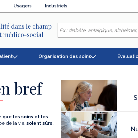
Usagers
Industriels
lité dans le champ
et médico-social
atient
Organisation des soins
Évaluati
n bref
S
 que les soins et les
e de la vie,
soient sûrs,
Nu