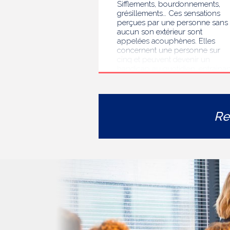
Sifflements, bourdonnements,
grésillements… Ces sensations
perçues par une personne sans
aucun son extérieur sont
appelées acouphènes. Elles
concernent une personne sur
cinq et peuvent devenir un
handicap au quotidien, entrainan
des troubles du sommeil, des
difficultés de concentration, de
l’isolement ou de l’anxiété. Face 
l’errance diagnostique et
Re
thérapeutique rencontrée par le
personnes concernées, la HAS
s’est auto-saisie pour formuler
des recommandations de bonne
pratiques pour améliorer le
diagnostic et l’accompagnement
des personnes présentant des
acouphènes chroniques
invalidants . Elle publie
aujourd’hui ses travaux, destinés
aux professionnels de santé [1]
impliqués dans le suivi de ces
patients.