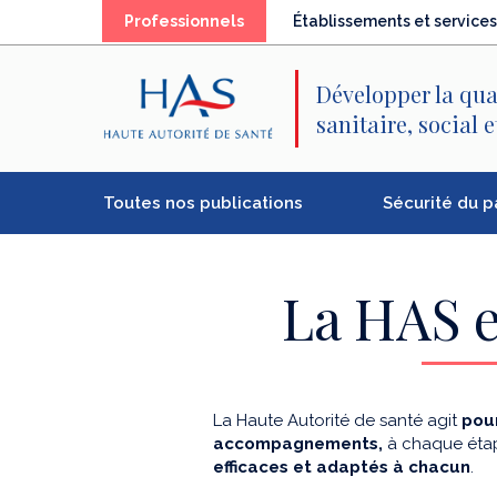
Recherche
Menu
Contenu
(élément
Professionnels
Établissements et services
principal
principal
séléctionné)
Développer la qua
sanitaire, social 
Toutes nos publications
Sécurité du p
La HAS e
La Haute Autorité de santé agit
pour
accompagnements,
à chaque étap
efficaces et adaptés à chacun
.