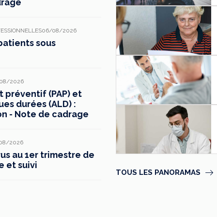
drage
FESSIONNELLES
06/08/2026
patients sous
08/2026
préventif (PAP) et
ues durées (ALD) :
on - Note de cadrage
08/2026
s au 1er trimestre de
e et suivi
TOUS LES PANORAMAS