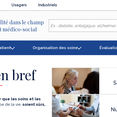
Usagers
Industriels
lité dans le champ
et médico-social
atient
Organisation des soins
Évaluati
n bref
S
 que les soins et les
e de la vie,
soient sûrs,
Nu