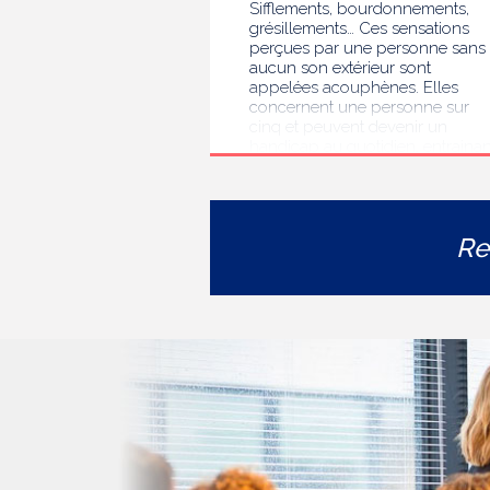
Sifflements, bourdonnements,
grésillements… Ces sensations
perçues par une personne sans
aucun son extérieur sont
appelées acouphènes. Elles
concernent une personne sur
cinq et peuvent devenir un
handicap au quotidien, entrainan
des troubles du sommeil, des
difficultés de concentration, de
l’isolement ou de l’anxiété. Face 
l’errance diagnostique et
Re
thérapeutique rencontrée par le
personnes concernées, la HAS
s’est auto-saisie pour formuler
des recommandations de bonne
pratiques pour améliorer le
diagnostic et l’accompagnement
des personnes présentant des
acouphènes chroniques
invalidants . Elle publie
aujourd’hui ses travaux, destinés
aux professionnels de santé [1]
impliqués dans le suivi de ces
patients.