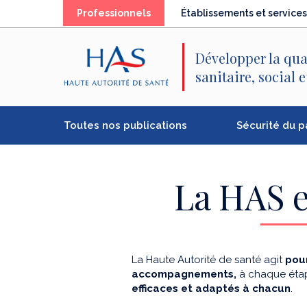
Recherche
Menu
Contenu
(élément
Professionnels
Établissements et services
principal
principal
séléctionné)
Développer la qua
sanitaire, social 
Toutes nos publications
Sécurité du p
La HAS e
La Haute Autorité de santé agit
pour
accompagnements,
à chaque étap
efficaces et adaptés à chacun
.