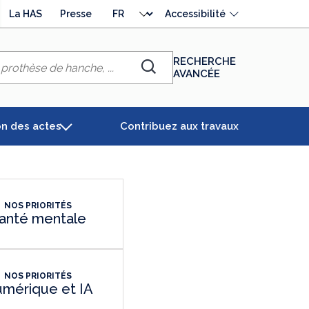
Choisir
La HAS
Presse
Accessibilité
la
langue
RECHERCHE
AVANCÉE
Chercher
on des actes
Contribuez aux travaux
NOS PRIORITÉS
anté mentale
NOS PRIORITÉS
mérique et IA