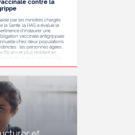
vaccinale contre la
grippe
aisie par les ministres chargés
e la Santé, la HAS a évalué la
ertinence d’instaurer une
bligation vaccinale antigrippale
nnuelle chez deux populations
istinctes : les personnes âgées
e 65 ans et plus résidant en
ollectivité et les professionnels
es secteurs sanitaire et médico-
ocial. Au terme de son analyse,
a HAS considère que la
accination antigrippale pour les
ersonnes de 65 ans et plus
ivant en collectivité doit rester
ecommandée sans devenir
bligatoire. Afin de protéger les
ersonnes les plus vulnérables,
lle recommande en revanche la
ise en place d’une obligation
accinale contre la grippe pour
'ensemble des professionnels de
ructurer et
anté, ainsi que pour les autres