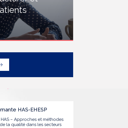
rofessionnels travaillant dans les
atients
tablissements de santé ou dans
es établissements médicaux
ociaux hébergeant des
ersonnes âgées, en contact
vec des personnes à risque de
rippe sévère, avec un
éploiement prioritaire en Ehpad
t en USLD.
lômante HAS-EHESP
la HAS – Approches et méthodes
de la qualité dans les secteurs