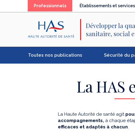
Recherche
Menu
Contenu
(élément
Professionnels
Établissements et services
principal
principal
séléctionné)
Développer la qua
sanitaire, social 
Toutes nos publications
Sécurité du p
La HAS e
La Haute Autorité de santé agit
pour
accompagnements,
à chaque étap
efficaces et adaptés à chacun
.