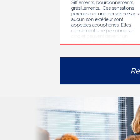
Sifflements, bourdonnements,
grésillements… Ces sensations
perçues par une personne sans
aucun son extérieur sont
appelées acouphènes. Elles
concernent une personne sur
cinq et peuvent devenir un
handicap au quotidien, entrainan
des troubles du sommeil, des
difficultés de concentration, de
l’isolement ou de l’anxiété. Face 
l’errance diagnostique et
Re
thérapeutique rencontrée par le
personnes concernées, la HAS
s’est auto-saisie pour formuler
des recommandations de bonne
pratiques pour améliorer le
diagnostic et l’accompagnement
des personnes présentant des
acouphènes chroniques
invalidants . Elle publie
aujourd’hui ses travaux, destinés
aux professionnels de santé [1]
impliqués dans le suivi de ces
patients.