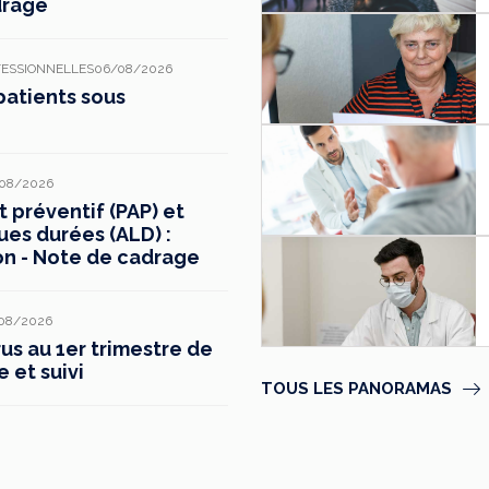
drage
FESSIONNELLES
06/08/2026
patients sous
08/2026
préventif (PAP) et
ues durées (ALD) :
on - Note de cadrage
08/2026
s au 1er trimestre de
e et suivi
TOUS LES PANORAMAS