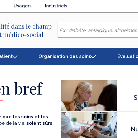
Usagers
Industriels
lité dans le champ
et médico-social
atient
Organisation des soins
Évaluati
n bref
S
 que les soins et les
e de la vie,
soient sûrs,
Nu