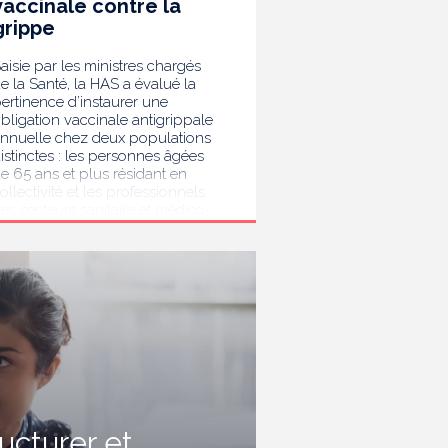
vaccinale contre la
grippe
aisie par les ministres chargés
e la Santé, la HAS a évalué la
ertinence d’instaurer une
bligation vaccinale antigrippale
nnuelle chez deux populations
istinctes : les personnes âgées
e 65 ans et plus résidant en
ollectivité et les professionnels
es secteurs sanitaire et médico-
ocial. Au terme de son analyse,
a HAS considère que la
accination antigrippale pour les
ersonnes de 65 ans et plus
ivant en collectivité doit rester
ecommandée sans devenir
bligatoire. Afin de protéger les
ersonnes les plus vulnérables,
lle recommande en revanche la
ise en place d’une obligation
accinale contre la grippe pour
'ensemble des professionnels de
ructurer et
anté, ainsi que pour les autres