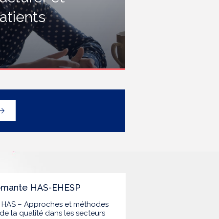
rofessionnels travaillant dans les
atients
tablissements de santé ou dans
es établissements médicaux
ociaux hébergeant des
ersonnes âgées, en contact
vec des personnes à risque de
rippe sévère, avec un
éploiement prioritaire en Ehpad
t en USLD.
lômante HAS-EHESP
la HAS – Approches et méthodes
de la qualité dans les secteurs