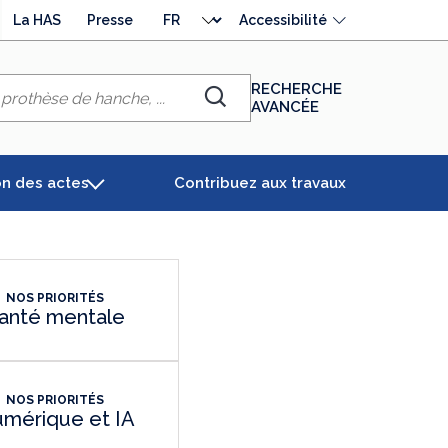
Choisir
La HAS
Presse
Accessibilité
la
langue
RECHERCHE
AVANCÉE
Chercher
on des actes
Contribuez aux travaux
NOS PRIORITÉS
anté mentale
NOS PRIORITÉS
mérique et IA