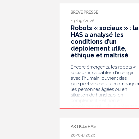
BREVE PRESSE
19/05/2026
Robots « sociaux » : la
HAS a analysé les
conditions d’un
déploiement utile,
éthique et maîtrisé
Encore émergents, les robots «
sociaux », capables d’interagir
avec l’humain, ouvrent des
perspectives pour accompagne
les personnes âgées ou en
situation de handicap, en
complément – et non en
remplacement – de la présence
humaine. Pour appréhender ces
possibles, la Haute Autorité de
santé (HAS) a réalisé une
ARTICLE HAS
nouvelle analyse prospective d
système de santé qu'elle adress
28/04/2026