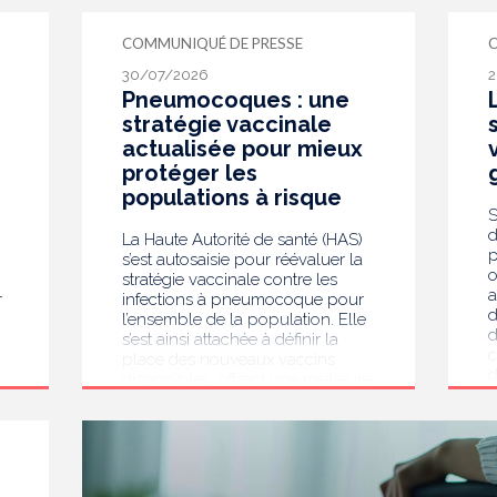
œ
s
COMMUNIQUÉ DE PRESSE
d
d
30/07/2026
2
o
Pneumocoques : une
c
stratégie vaccinale
r
actualisée pour mieux
d
protéger les
E
é
populations à risque
d
S
a
d
La Haute Autorité de santé (HAS)
l
p
s’est autosaisie pour réévaluer la
l
o
stratégie vaccinale contre les
m
a
r
infections à pneumocoque pour
d
l’ensemble de la population. Elle
d
s’est ainsi attachée à définir la
c
place des nouveaux vaccins
d
disponibles, offrant une meilleure
s
protection, dans un contexte
l
d’évolution des infections et des
v
sérotypes en circulation. Au
p
u
terme de son travail, la HAS
v
e
recommande désormais
r