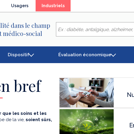
(élément
Usagers
Industriels
séléctionné)
lité dans le champ
et médico-social
Dispositif
Évaluation économique
n bref
Nu
 que les soins et les
e de la vie,
soient sûrs,
E