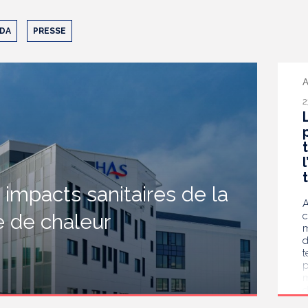
DA
PRESSE
A
2
 impacts sanitaires de la
A
 de chaleur
c
m
d
t
p
m
d
l