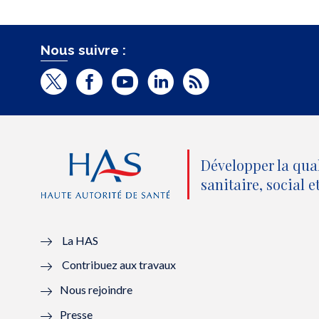
Nous suivre :
T
F
Y
L
R
w
a
o
i
S
i
c
u
n
S
t
e
t
k
Développer la qua
t
b
u
e
sanitaire, social 
e
o
b
d
r
o
e
I
La HAS
(
k
(
n
Contribuez aux travaux
n
(
n
(
Nous rejoindre
o
n
o
n
Presse