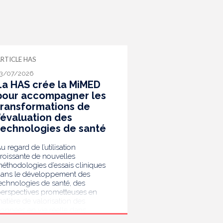
RTICLE HAS
3/07/2026
La HAS crée la MiMED
pour accompagner les
transformations de
l’évaluation des
technologies de santé
u regard de l’utilisation
roissante de nouvelles
éthodologies d’essais cliniques
ans le développement des
echnologies de santé, des
erspectives prometteuses en
atière de valorisation des
onnées en vie réelle dans
’évaluation et de la mise en