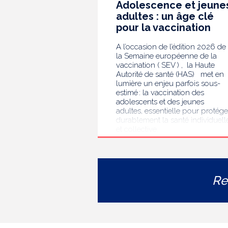
au Gouvernement et au
Adolescence et jeune
Parlement. Objectifs ? Anticiper
adultes : un âge clé
ces défis pour un usage
pour la vaccination
responsable et éthique de ces
dispositifs.
A l’occasion de l’édition 2026 de
la Semaine européenne de la
vaccination ( SEV ) , la Haute
Autorité de santé (HAS) met en
lumière un enjeu parfois sous-
estimé : la vaccination des
adolescents et des jeunes
adultes, essentielle pour protége
durablement la santé individuell
et collective.
Re