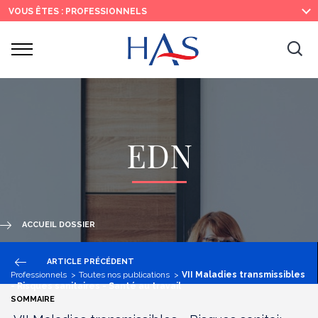
Recherche
Menu
Contenu
VOUS ÊTES : PROFESSIONNELS
principal
principal
Ouvrir
Ouv
le
menu
la
re
EDN
ACCUEIL DOSSIER
ARTICLE PRÉCÉDENT
Professionnels
Toutes nos publications
VII Maladies transmissibles
- Risques sanitaires - Santé au travail
SOMMAIRE